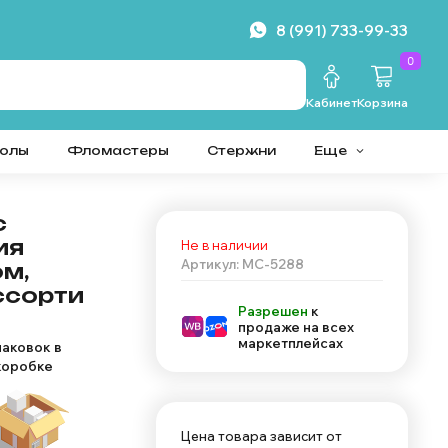
8 (991) 733-99-33
0
Кабинет
Корзина
колы
Фломастеры
Стержни
Еще
с
ия
Не в наличии
Артикул: MC-5288
ом,
ассорти
Разрешен
к
продаже на всех
маркетплейсах
паковок в
коробке
Цена товара зависит от