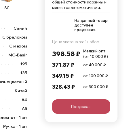
общей стоимости корзины и
меняется автоматически.
80
На данный товар
доступен
Синий
предзаказ.
С брелоком
Цена указана за: 1 набор
С мехом
Мелкий опт 
398.58 ₽
MC-Basir
(от 10 000 ₽)
195
371.87 ₽
от 40 000 ₽
135
349.15 ₽
от 100 000 ₽
азноцветный
328.43 ₽
от 300 000 ₽
Китай
64
Предзаказ
А5
Блокнот - 1 шт
Ручка - 1 шт