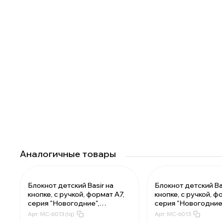
Аналогичные товары
Блокнот детский Basir на
Блокнот детский Ba
кнопке, с ручкой, формат А7,
кнопке, с ручкой, ф
За 1 набор:
84
серия "Новогодние",
серия "Новогодние
Мин. 16 шт:
13
переплет ПВХ, 10.5*8 см, 48
переплет ПВХ, 10.5
Арт:
MC-6013 (lq)
Арт:
MC-6013
В упаковке 1 шт:
84
листов, 2 цвета ассорти
листов, 2 цвета ас