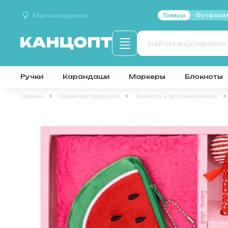
Мы находимся
Товары
Фулфилме
Ручки
Карандаши
Маркеры
Блокноты
Главная
Бумажная продукция
Блокноты и записные книжки