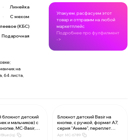
Линейка
Упакуем, расфасуем этот
С мехом
товар и отправим на любой
леевое (КБС)
маркетплейс
Подробнее про фулфилмент
Подарочная
->
овке;
манчик на
, 64 листа,
 блокнот детский
Блокнот детский Basir на
ек и мальчиков) с
кнопке, с ручкой, формат А7,
За 1 набор:
84.37 ₽
кнопке, MC-Basir,
серия "Аниме", переплет
Мин. 12 шт:
1012.44 ₽
набор: ручка с
ПВХ, 10.3*8 см, 48 листов,
Blue (lq)
Арт:
MC-6789
В упаковке 1 шт:
84.37 ₽
окнотом для
ассорти