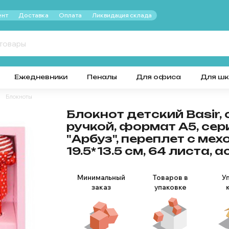
нт
Доставка
Оплата
Ликвидация склада
Ежедневники
Пеналы
Для офиса
Для ш
Блокноты
Блокнот детский Basir, 
ручкой, формат А5, сер
"Арбуз", переплет с мех
19.5*13.5 см, 64 листа, 
Минимальный
Товаров в
У
заказ
упаковке