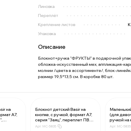
Линовка
Переплёт
Крепление листов
К
Упаковка
Описание
Блокнот+ручка "ФРУКТЫ" в подарочной упак
обложка-искусственный мех, аппликация-кар
молнии /цвета в ассортименте/, блок-линейка
размер 19,5*13,5 см. В коробке 80 шт.
sir на
Блокнот детский Basir на
Маленький
ормат А7,
кнопке, с ручкой, формат А7,
(для девоч
.37 ₽
За 1 набор:
84.37 ₽
",
серия "Заяц", переплет ПВХ,
ручкой на 
49.92 ₽
Мин. 12 шт:
1012.44 ₽
*8 см, 48
10.5*8 см, 48 листов, ассорти
красивый 
Арт:
MC-5835
Арт:
MC-5835/
.37 ₽
В упаковке 1 шт:
84.37 ₽
сорти
милым бл