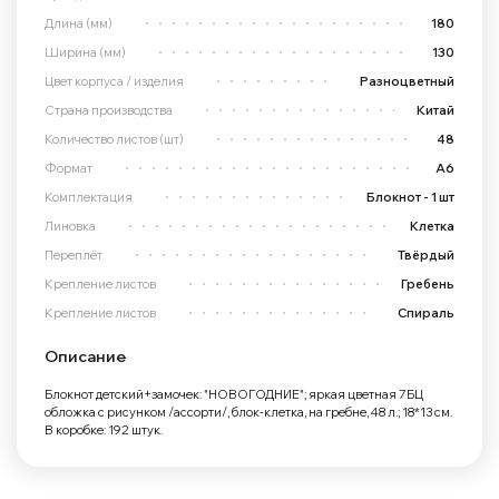
Длина (мм)
180
Ширина (мм)
130
Цвет корпуса / изделия
Разноцветный
Страна производства
Китай
Количество листов (шт)
48
Формат
А6
Комплектация
Блокнот - 1 шт
Линовка
Клетка
Переплёт
Твёрдый
Крепление листов
Гребень
Крепление листов
Спираль
Описание
Блокнот детский+замочек: "НОВОГОДНИЕ"; яркая цветная 7БЦ
обложка с рисунком /ассорти/, блок-клетка, на гребне, 48 л.; 18*13 см.
В коробке: 192 штук.