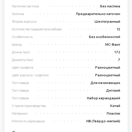
Наличие ластика
Без ластика
Заточка
Предварительно заточен
Форма корпуса
Шестигранный
Количество предметов в наборе
12
Особенность
Без особенностей
Бренд
MC-Basir
Длина (мм)
172
Диаметр (мм)
7
Цвет грифеля
Разноцветный
Цвет корпуса / изделия
Разноцветный
Тип товара
Для начинающих
Тип товара
Детский
Тип товара
Набор карандашей
Страна производства
Китай
Материал
Пластик
Мягкость карандаша
HB (Твёрдо-мягкий)