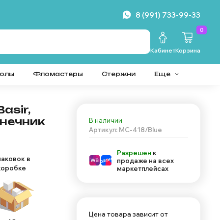
8 (991) 733-99-33
0
Кабинет
Корзина
колы
Фломастеры
Стержни
Еще
asir,
онечник
В наличии
Артикул: MC-418/Blue
Разрешен
к
паковок в
продаже на всех
коробке
маркетплейсах
Цена товара зависит от