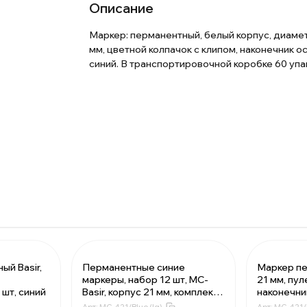
Описание
Маркер: перманентный, белый корпус, диамет
мм, цветной колпачок с клипом, наконечник о
синий. В транспортировочной коробке 60 упа
ый Basir,
Перманентные синие
Маркер пе
маркеры, набор 12 шт, MC-
21 мм, пу
55 ₽
За 1 марке
 шт, синий
Basir, корпус 21 мм, комплект
наконечник
99.0 ₽
Мин. 180 ш
спиртовых несмываемых и
чёрный
Арт:
MC-421/Blue (lq)
Арт:
MC-421/