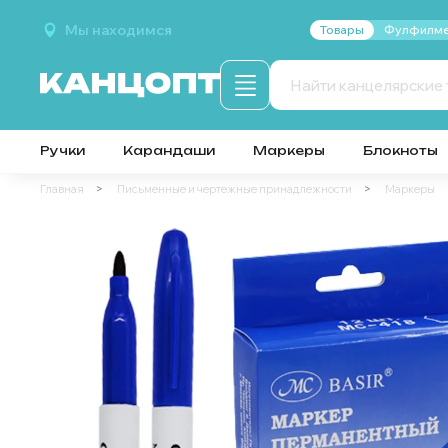
Мы находимся
Товары
Фулфилме
Ручки
Карандаши
Маркеры
Блокноты
Главная
Письменные и чертежные принадлежности
Маркеры