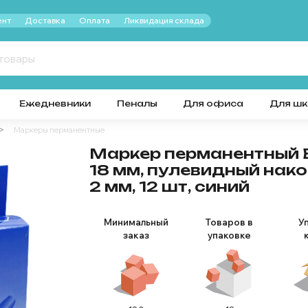
нт
Доставка
Оплата
Ликвидация склада
Ежедневники
Пеналы
Для офиса
Для ш
Маркеры перманентные
Маркер перманентный B
18 мм, пулевидный нак
2 мм, 12 шт, синий
Минимальный
Товаров в
У
заказ
упаковке