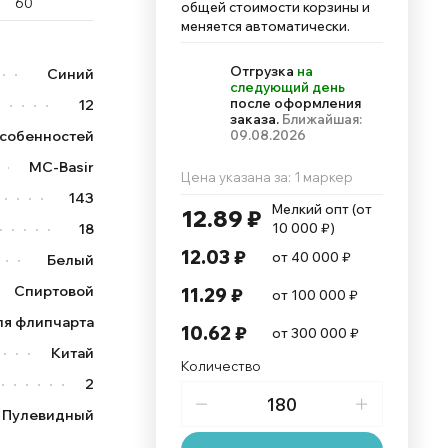
60
общей стоимости корзины и
меняется автоматически.
Отгрузка
на
Синий
следующий день
после оформления
12
заказа.
Ближайшая:
особенностей
09.08.2026
MC-Basir
Цена указана за: 1 маркер
143
Мелкий опт (от 
12.89 ₽
18
10 000 ₽)
12.03 ₽
от 40 000 ₽
Белый
Спиртовой
11.29 ₽
от 100 000 ₽
ля флипчарта
10.62 ₽
от 300 000 ₽
Китай
Количество
2
Пулевидный