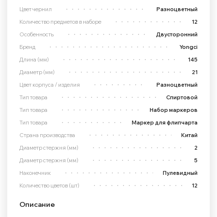
Цвет чернил
Разноцветный
Количество предметов в наборе
12
Особенность
Двусторонний
Бренд
Yongci
Длина (мм)
145
Диаметр (мм)
21
Цвет корпуса / изделия
Разноцветный
Тип товара
Спиртовой
Тип товара
Набор маркеров
Тип товара
Маркер для флипчарта
Страна производства
Китай
Диаметр стержня (мм)
2
Диаметр стержня (мм)
5
Наконечник
Пулевидный
Количество цветов (шт)
12
Описание