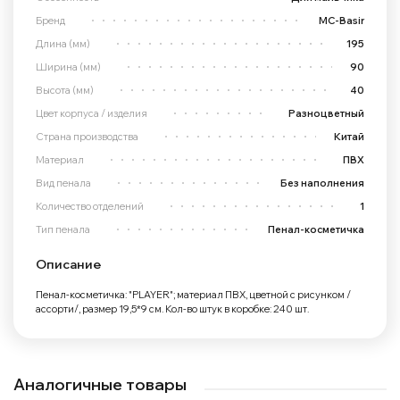
Бренд
MC-Basir
Длина (мм)
195
Ширина (мм)
90
Высота (мм)
40
Цвет корпуса / изделия
Разноцветный
Страна производства
Китай
Материал
ПВХ
Вид пенала
Без наполнения
Количество отделений
1
Тип пенала
Пенал-косметичка
Описание
Пенал-косметичка: "PLAYER"; материал ПВХ, цветной с рисунком /
ассорти/, размер 19,5*9 см. Кол-во штук в коробке: 240 шт.
Аналогичные товары