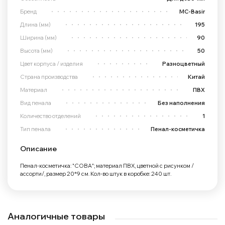
Бренд
MC-Basir
Длина (мм)
195
Ширина (мм)
90
Высота (мм)
50
Цвет корпуса / изделия
Разноцветный
Страна производства
Китай
Материал
ПВХ
Вид пенала
Без наполнения
Количество отделений
1
Тип пенала
Пенал-косметичка
Описание
Пенал-косметичка: "СОВА"; материал ПВХ, цветной с рисунком /
ассорти/, размер 20*9 см. Кол-во штук в коробке: 240 шт.
Аналогичные товары