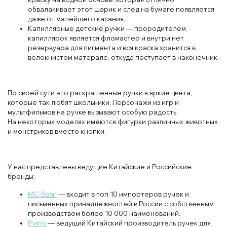
обвалакивает этот шарик и след на бумаге появляется
даже от малейшего касания.
Капиллярные детские ручки — прородителем
капиллярок является фломастер и внутри нет
резервуара для пигмента и вся краска хранится в
волокнистом матерале, откуда поступает в наконечник.
По своей сути это раскрашенные ручки в яркие цвета,
которые так любят школьники. Персонажи из игр и
мультфильмов на ручке вызывают особую радость.
На некоторых моделях имеются фигурки различных животных
и монстриков вместо кнопки.
У нас представлены ведущие Китайские и Российские
бренды:
MC-Basir
— входит в топ 10 импортеров ручек и
письменных принадлежностей в России с собственным
производством более 10 000 наименований.
Piano
— ведущий Китайский производитель ручек для