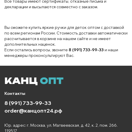
Все товары имеют сертификаты, отказные письма и
декларации и высылаются совместно с заказом.
Вы сможете купить яркие ручки для деток оптом с доставкой
по всем регионам России. Стоимость доставки автоматически
рассчитывается в корзине на нашем сайте и не имеет
дополнительных наценок.
Если остались вопросы, звоните
8 (991) 733-99-33
и наши
менеджеры проконсультируют Вас.
Контакты
8 (991) 733-99-33
order@канцопт24.рф
Юр. адрес: г. Москва, ул. Матвеевская, д. 42, к. 2, пом. 266.
119517