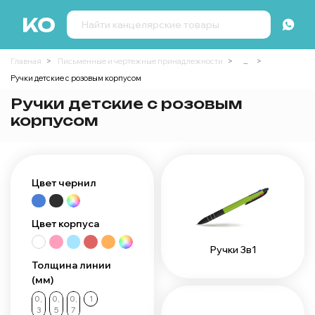
Главная
Письменные и чертежные принадлежности
...
Ручки детские с розовым корпусом
Ручки детские с розовым
корпусом
Цвет чернил
Цвет корпуса
Ручки 3в1
Толщина линии
(мм)
0,
0,
0,
1
3
5
7