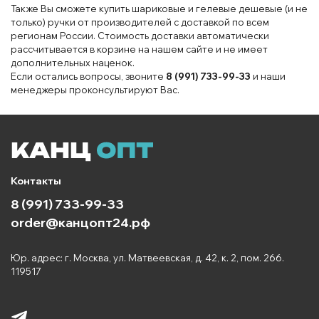
Также Вы сможете купить шариковые и гелевые дешевые (и не
только) ручки от производителей с доставкой по всем
регионам России. Стоимость доставки автоматически
рассчитывается в корзине на нашем сайте и не имеет
дополнительных наценок.
Если остались вопросы, звоните
8 (991) 733-99-33
и наши
менеджеры проконсультируют Вас.
Контакты
8 (991) 733-99-33
order@канцопт24.рф
Юр. адрес: г. Москва, ул. Матвеевская, д. 42, к. 2, пом. 266.
119517