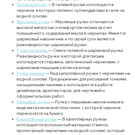
Гелевые ручки
— В гелевой ручке используются
чернила, в которых пигмент суспендирован в геле на
водной основе.
Масляные ручки
— Масляные ручки отличаются
высокой мягкостью и комфортом письма за счет
повышенного содержания масла в чернилах. Имеется
шариковый наконечник и по своей сути является
разновидностью шариковой ручки.
Ручки роллеры
— Смесь гелевой и шариковой ручки.
Разновидность ручки, в которой для письма
используется стержень, заполненный чернилами, с
шариковым пишущим узлом на конце.
Ручки линеры
— Вид капиллярной ручки с чернилами на
водной основе. Предназначен для рисования тонкими,
насыщенными линиями и используется в работе
дизайнеров, архитекторов, для чертежей и
оформительских работ.
Перьевые ручки
— Ручка с перьевым наконечником в
виде металлической пластинки, с которой чернила
переносятся на бумагу.
Капиллярные ручки
— В капиллярных ручках
используется волокнистый материал (тампон,
пропитанный чернилами на водной основе), который