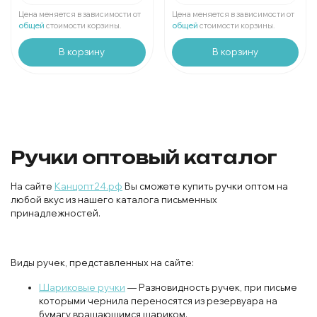
Мин. 36 шт:
1644.84 ₽
Мин. 36 шт:
1644.84 ₽
Цена меняется в зависимости от
Цена меняется в зависимости от
В упаковке 1 шт:
45.69 ₽
В упаковке 1 шт:
45.69 ₽
общей
стоимости корзины.
общей
стоимости корзины.
В корзину
В корзину
Ручки оптовый каталог
На сайте
Канцопт24.рф
Вы сможете купить ручки оптом на
любой вкус из нашего каталога письменных
принадлежностей.
Виды ручек, представленных на сайте:
Шариковые ручки
— Разновидность ручек, при письме
которыми чернила переносятся из резервуара на
бумагу вращающимся шариком.