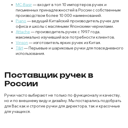
MC-Basir
— входит в топ 10 импортеров ручек и
письменных принадлежностей в России с собственным
производством более 10 000 наименований.
Piano
— ведущий Китайский производитель ручек для
офиса и школы с масляными Японскими чернилами.
Attache
— производитель ручек с 1997 года,
максимально изучивший все потребности клиентов.
Vinson
— изготовитель ярких ручек из Китая.
T&H
— Перьевые и шариковые ручки для повседневного
использования.
Поставщик ручек в
России
Ручки часто выбирают не только по функционалу и качеству,
но и по внешнему виду и дизайну. Мы постарались подобрать
для Вас как и строгие ручки для директора, так и красочные
для учащихся.