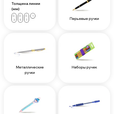
Толщина линии
(мм)
0,
0,
0,
1
Перьевые ручки
3
5
7
Наборы ручек
Металлические
ручки