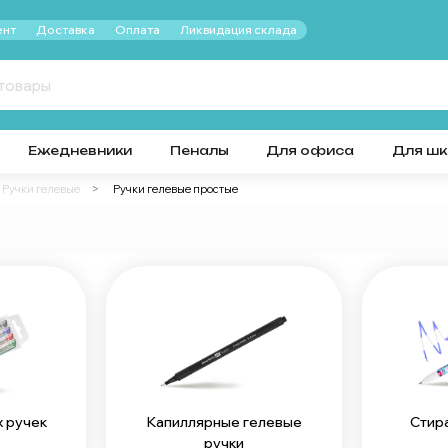
нт
Доставка
Оплата
Ликвидация склада
Ежедневники
Пеналы
Для офиса
Для ш
Ручки гелевые
Ручки гелевые простые
 ручек
Капиллярные гелевые
Стир
ручки