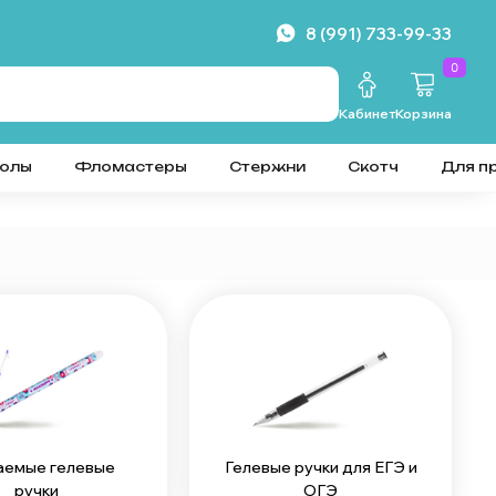
8 (991) 733-99-33
0
Кабинет
Корзина
колы
Фломастеры
Стержни
Скотч
Для п
аемые гелевые
Гелевые ручки для ЕГЭ и
ручки
ОГЭ