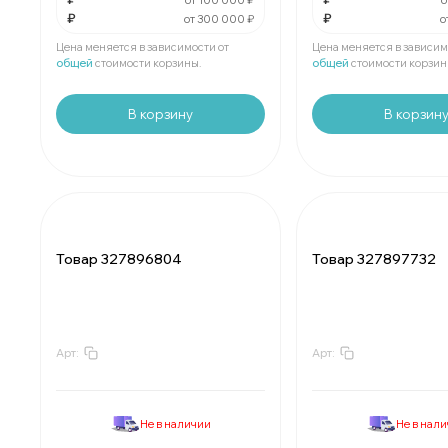
от 100 000 ₽
о
₽
₽
от 300 000 ₽
о
Мин.
шт:
₽
Мин.
шт:
₽
В упаковке
шт:
₽
В упаковке
шт:
₽
Цена меняется в зависимости от
Цена меняется в зависим
общей
стоимости корзины.
общей
стоимости корзин
В корзину
В корзин
Товар 327896804
Товар 327897732
Арт:
Арт:
За
:
₽
За
:
₽
Мин.
шт:
₽
Мин.
шт:
₽
В упаковке
шт:
₽
В упаковке
шт:
₽
Не в наличии
Не в нал
За
:
₽
За
:
₽