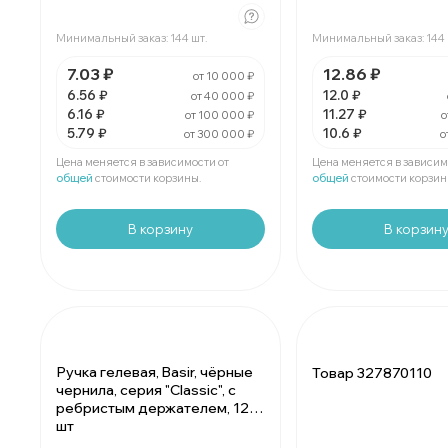
За 1 ручку:
6.16 ₽
За 1 ручку:
11.
Минимальный заказ: 144 шт.
Минимальный заказ: 144 
Мин. 144 шт:
887.04 ₽
Мин. 144 шт:
16
7.03 ₽
В упаковке 1 шт:
6.16 ₽
12.86 ₽
В упаковке 1 шт:
11.
от 10 000 ₽
6.56 ₽
12.0 ₽
от 40 000 ₽
6.16 ₽
11.27 ₽
от 100 000 ₽
о
За 1 ручку:
5.79 ₽
За 1 ручку:
10.
5.79 ₽
10.6 ₽
от 300 000 ₽
о
Мин. 144 шт:
833.76 ₽
Мин. 144 шт:
15
В упаковке 1 шт:
5.79 ₽
В упаковке 1 шт:
10.
Цена меняется в зависимости от
Цена меняется в зависим
общей
стоимости корзины.
общей
стоимости корзин
В корзину
В корзин
Ручка гелевая, Basir, чёрные
Товар 327870110
чернила, серия "Classic", с
ребристым держателем, 12
шт