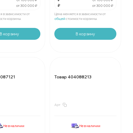
от 100 000 ₽
от 100 000 ₽
₽
от 300 000 ₽
от 300 000 ₽
₽
Мин.
шт:
₽
е
шт:
₽
В упаковке
шт:
₽
я в зависимости от
Цена меняется в зависимости от
ости корзины.
общей
стоимости корзины.
В корзину
В корзину
4087121
Товар 404088213
Арт:
₽
За
:
₽
₽
Мин.
шт:
₽
е
шт:
₽
В упаковке
шт:
₽
Не в наличии
Не в наличии
₽
За
:
₽