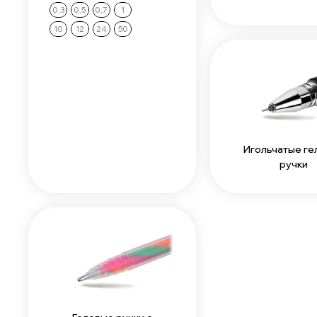
0,3
0,5
0,7
1
10
12
24
50
Игольчатые ге
ручки