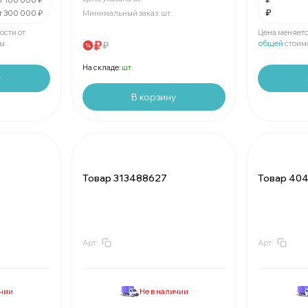
т 100 000 ₽
₽
т 300 000 ₽
Минимальный заказ:
шт.
Мин.
шт:
В упаковк
ости от
Цена меняетс
₽
ы.
общей
стоим
₽
На складе:
шт.
у
В корзину
Товар 313488627
Товар 40
Арт:
Арт:
За
:
₽
За
:
Мин.
шт:
₽
Мин.
шт:
В упаковке
шт:
₽
В упаковк
ичии
Не в наличии
За
:
₽
За
: