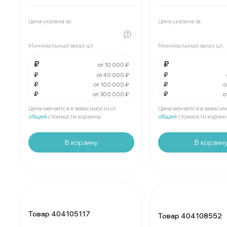
Мин.
шт:
₽
Мин.
шт:
₽
В упаковке
шт:
₽
В упаковке
шт:
₽
Цена указана за:
Цена указана за:
За
:
₽
За
:
₽
Минимальный заказ:
шт.
Минимальный заказ:
шт.
Мин.
шт:
₽
Мин.
шт:
₽
В упаковке
шт:
₽
В упаковке
шт:
₽
₽
₽
от 10 000 ₽
₽
₽
от 40 000 ₽
₽
₽
За
:
₽
За
:
₽
от 100 000 ₽
о
₽
₽
от 300 000 ₽
о
Мин.
шт:
₽
Мин.
шт:
₽
В упаковке
шт:
₽
В упаковке
шт:
₽
Цена меняется в зависимости от
Цена меняется в зависим
общей
стоимости корзины.
общей
стоимости корзин
В корзину
В корзин
Товар 404105117
Товар 404108552