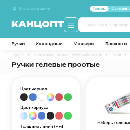
Мы находимся
Товары
Фулфилме
Ручки
Карандаши
Маркеры
Блокноты
Главная
Письменные и чертежные принадлежности
Ручки
Ручки гелевые простые
Цвет чернил
Цвет корпуса
Наборы гелевых
Толщина линии (мм)