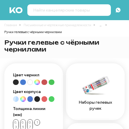
Главная
Письменные и чертежные принадлежности
...
Ручки гелевые с чёрными чернилами
Ручки гелевые с чёрными
чернилами
Цвет чернил
Цвет корпуса
Наборы гелевых
ручек
Толщина линии
(мм)
0,
0,
0,
1
3
5
7