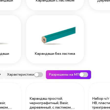
рандаши
Карандаши с ластиком
Деревя
ндаши
Карандаши без ластика
Характеристики
Разрешены на МП
▼
Карандаш простой,
Набор ч/г
sir,
чернографитный, Basir,
НB, пласти
иком,
деревянный, с ластиком,
трехгранн