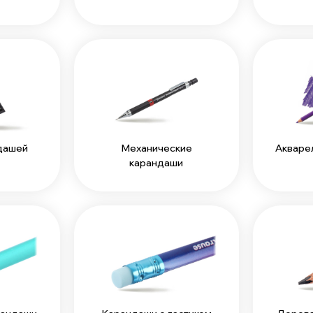
дашей
Механические
Акваре
карандаши