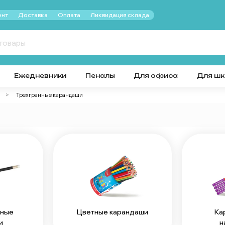
нт
Доставка
Оплата
Ликвидация склада
Ежедневники
Пеналы
Для офиса
Для ш
Трехгранные карандаши
Цветные карандаши
Ка
тные
н
и