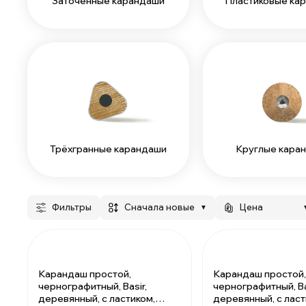
Заточенные карандаши
Пластиковые ка
Трёхгранные карандаши
Круглые кара
Фильтры
сначала новые
Цена
▼
Карандаш простой,
Карандаш простой,
чернографитный, Basir,
чернографитный, Ba
деревянный, с ластиком,
деревянный, с ласт