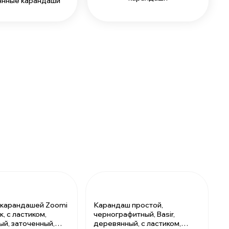
нные карандаши
 карандашей Zoomi
Карандаш простой,
к, с ластиком,
чернографитный, Basir,
ый, заточенный,
деревянный, с ластиком,