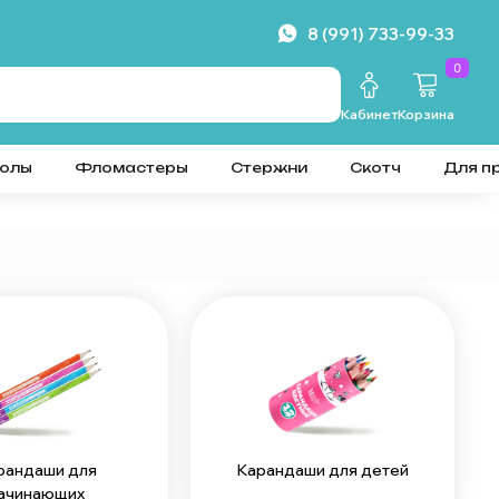
8 (991) 733-99-33
0
Кабинет
Корзина
колы
Фломастеры
Стержни
Скотч
Для п
рандаши для
Карандаши для детей
ачинающих