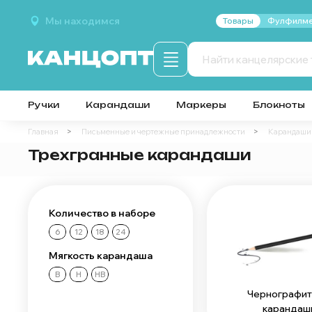
Мы находимся
Товары
Фулфилме
Ручки
Карандаши
Маркеры
Блокноты
Главная
Письменные и чертежные принадлежности
Карандаши
Трехгранные карандаши
Количество в наборе
6
12
18
24
Мягкость карандаша
B
H
HB
Чернографи
карандаш