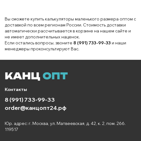
Вы сможете купить калькуляторы маленького размера оптом с
доставкой по всем регионам России. Стоимость доставки
автоматически рассчитывается в корзине на нашем сайте и
не имеет дополнительных наценок.
Если остались вопросы, звоните
8 (991) 733-99-33
и наши
менеджеры проконсультируют Вас.
Контакты
8 (991) 733-99-33
order@канцопт24.рф
Юр. адрес: г. Москва, ул. Матвеевская, д. 42, к. 2, пом. 266.
119517