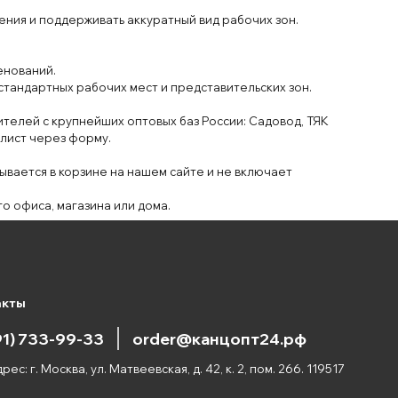
ения и поддерживать аккуратный
вид
рабочих
зон
.
нований.
 стандартных
рабочих мест и
представитель
ских зон.
ителей
с
крупнейших оптов
ых
баз России: С
адовод, Т
Я
К
лист через
форму
.
ывается в
корзине на нашем сайте
и
не включает
го офиса
, магазина или
дома
.
акты
91) 733-99-33
order@канцопт24.рф
рес: г. Москва, ул. Матвеевская, д. 42, к. 2, пом. 266. 119517