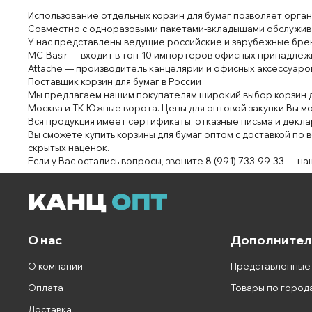
Использование
отдельных корз
ин для
бумаг позволяет
орган
Сов
мест
но с
одно
разовыми
пакетами
‑в
кладышами
обслужив
У нас
представлены
ведущие россий
ские
и зарубежные бре
MC-B
asir
— входит в топ
‑10 импортер
ов
офис
ных принадлеж
Att
ache — производитель
канцелярии
и
офис
ных
аксессуаро
П
оставщик корзин
для бумаг в России
Мы предлагаем
нашим покупателям широкий выбор
корз
ин 
Москва и Т
К Южные ворота
. Цены для оп
тов
ой закупки Вы
мо
Вся продук
ция
имеет сертификаты, отказные пись
ма и
декла
Вы
сможете
купить корзины для
бумаг оптом с
достав
кой по 
скрытых
наценок
.
Если
у
Вас остались вопросы
, звоните
8
(991) 73
3‑99‑33
— на
О нас
Дополнител
О компании
Представленные
Оплата
Товары по город
Доставка