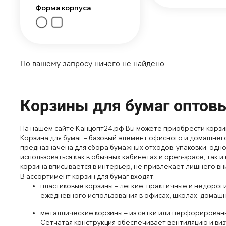
Форма корпуса
По вашему запросу ничего не найдено
Корзины для бумаг оптовы
На нашем сайте Канцопт24.рф Вы можете приобрести корзин
Корзина для бумаг – базовый элемент офисного и домашне
предназначена для сбора бумажных отходов, упаковки, одно
использоваться
как
в
обыч
ных кабинетах
и
open
-space, так и
корзина
вп
исывается в
интерьер
, не
привлекает
лиш
него вн
В ассортимент корзин для
бу
маг входят:
п
ластиковые корз
ины
– легкие
, практи
чные и недорог
ежеднев
ного
использования
в
офис
ах
, школ
ах
, домаш
мет
аллические корз
ины
– из
сет
ки или
пер
фор
ирован
С
ет
чат
ая
конструкция
обеспечивает
вентиляцию и виз