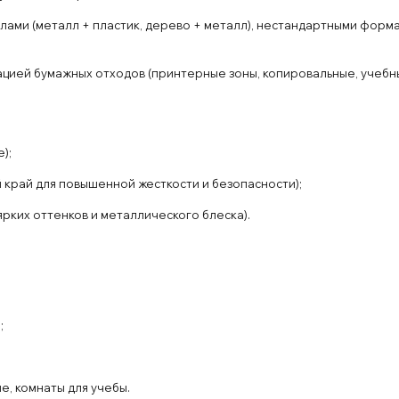
лами (мет
алл + пластик
, дерево
+ металл
)
, нест
андарт
ными
форма
ацией
бума
ж
ных
отходов
(пр
ин
тер
ные
зоны
, коп
иров
альные
, учеб
);
й
край для
повышенной
жест
кости
и
безопасности
);
яр
ких
оттенков и
металличес
кого
блеска).
й
;
ие
, комнаты
для
учеб
ы
.