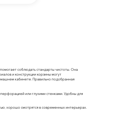
 помогает соблюдать стандарты чистоты. Она
иалов и
конструкции
корз
ины могут
омаш
нем
кабин
ете. Правильно
подоб
ран
ная
пер
форацией или
г
лух
ими
стенками
. У
добны для
тью
, хорошо
смотр
ятся в
современных
интер
ьерах
.