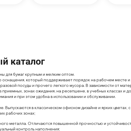
й каталог
ы для бумаг крупным и мел
ким оптом.
го оснащения
, который поддерживает порядок на
рабоч
ем месте и
разовой посуды и прочего легкого мусора. В зависимости от
матер
в
прием
ных
, з
онах
ожид
ания
, на
рес
епшене
, в
учеб
ных
класс
ах и
д
имания и
при
этом удобна в
использовании
и
обслуживании.
ие
. Вып
уска
ются в
класс
ическом
офис
ном дизайне и
ярких
цветах
, с
них
рабочих
з
онах;
ного металла
. Отлич
аются повышенной проч
ностью
и
устойчив
ос
у
альный
контроль
наполнения
;