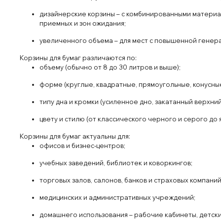
д
изайнерские
корз
ины
– с
комбини
рован
ными
материа
прием
ных и
зон
ожид
ания;
ув
елич
енного
объема
– для
мест
с
повыш
енной
генер
Корз
ины
для бумаг
различ
аются по
:
объ
ему
(обычно
от
8 до
3
0 лит
ров
и
выше);
форм
е
(круг
л
ые, квадратные
, прям
оу
гольные
, кон
усные
тип
у
дна
и
к
ромки
(усиленное дно
, зак
ат
анный
верх
ни
цвет
у
и
стилю
(от
класс
ического
черного и
серого до
Кор
зины для бу
маг
актуальны для:
офисов и
бизнес
‑центров
;
учебных завед
ений
, библиот
ек и
к
оворкингов;
торговых
зал
ов
, сал
онов
, банков
и
страховых
компани
медицинских
и
административ
ных
учреждений
;
домаш
него
использования
– рабоч
ие
кабин
еты
, детск