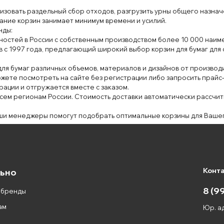
из
овать
раздельный сбор
отход
ов
, разг
рузить
ур
ны
общего
назнач
ание
корз
ин
занимает минимум
времени и усили
й
.
н
ды
:
ностей в
России с
собственным производ
ством
более 10
000 наиме
в с
1997 года
, предлагающий
широкий
выбор корзин для
бумаг для
для бумаг
различных
объем
ов, материалов
и дизайнов от производ
жете
посмотреть на сайте
без
регистрации либо запросить
прайс‑
рации и
от
гружается вместе
с заказом.
всем региона
м России. Стоимость
доставки
автоматически рассчит
ши
менеджеры помогут
подобрать оптимальные корзины для
Ваш
е
Конт
ьно
8 (9
 бренды
ам
Юр. ад