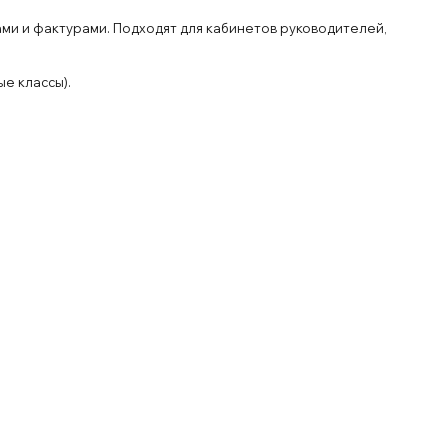
ми и
фак
турами. Под
ход
ят для
кабинетов руковод
ителей
,
ные
клас
сы).