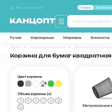
Мы находимся
Товары
Фулфилме
Ручки
Карандаши
Маркеры
Блокноты
Главная
Офисные принадлежности
Накопители и лотки для бум
Корзина для бумаг квадратная
Цвет корзины
Объем корзины (л)
9
10
11
12
14
18
Металлические 
20