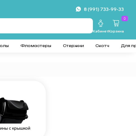
8 (991) 733-99-33
0
Кабинет
Корзина
колы
Фломастеры
Стержни
Скотч
Для п
ины с крышкой