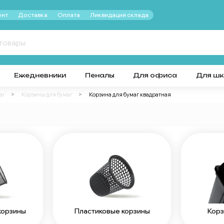
нт
Доставка
Оплата
Ликвидация склада
Ежедневники
Пеналы
Для офиса
Для ш
аг
Корзины для бумаг
Корзина для бумаг квадратная
корзины
Пластиковые корзины
Корз