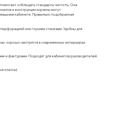
 помогает соблюдать стандарты чистоты. Она
иалов и
конструкции
корз
ины могут
омаш
нем
кабин
ете. Правильно
подоб
ран
ная
пер
форацией или
г
лух
ими
стенками
. У
добны для
тью
, хорошо
смотр
ятся в
современных
интер
ьерах
.
ми и
фак
турами. Под
ход
ят для
кабинетов руковод
ителей
,
ные
клас
сы).