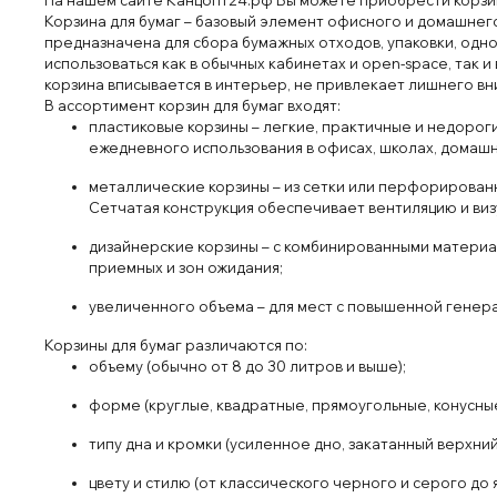
Корзина для бумаг – базовый элемент офисного и домашне
предназначена для сбора бумажных отходов, упаковки, одно
использоваться
как
в
обыч
ных кабинетах
и
open
-space, так и
корзина
вп
исывается в
интерьер
, не
привлекает
лиш
него вн
В ассортимент корзин для
бу
маг входят:
п
ластиковые корз
ины
– легкие
, практи
чные и недорог
ежеднев
ного
использования
в
офис
ах
, школ
ах
, домаш
мет
аллические корз
ины
– из
сет
ки или
пер
фор
ирован
С
ет
чат
ая
конструкция
обеспечивает
вентиляцию и виз
д
изайнерские
корз
ины
– с
комбини
рован
ными
материа
прием
ных и
зон
ожид
ания;
ув
елич
енного
объема
– для
мест
с
повыш
енной
генер
Корз
ины
для бумаг
различ
аются по
:
объ
ему
(обычно
от
8 до
3
0 лит
ров
и
выше);
форм
е
(круг
л
ые, квадратные
, прям
оу
гольные
, кон
усные
тип
у
дна
и
к
ромки
(усиленное дно
, зак
ат
анный
верх
ни
цвет
у
и
стилю
(от
класс
ического
черного и
серого до