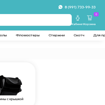
8 (991) 733-99-33
0
Кабинет
Корзина
колы
Фломастеры
Стержни
Скотч
Для п
ины с крышкой