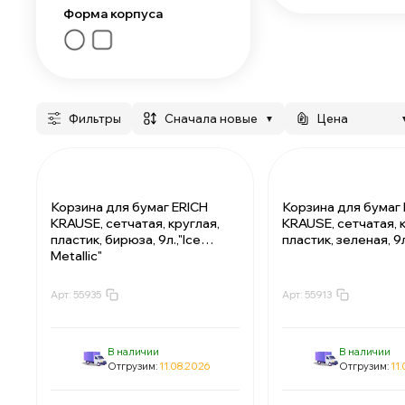
Форма корпуса
Фильтры
сначала новые
Цена
▼
Корзина для бумаг ERICH
Корзина для бумаг 
KRAUSE, сетчатая, круглая,
KRAUSE, сетчатая, 
пластик, бирюза, 9л.,"Ice
пластик, зеленая, 9л
Metallic"
Арт:
55935
Арт:
55913
За 1 корзину:
151.75 ₽
За 1 корзину:
171
Мин. 5 шт:
758.75 ₽
Мин. 5 шт:
85
В упаковке 1 шт:
151.75 ₽
В упаковке 1 шт:
171
В наличии
В наличии
Отгрузим:
11.08.2026
Отгрузим:
11
За 1 корзину:
141.58 ₽
За 1 корзину:
16
Мин. 5 шт:
707.9 ₽
Мин. 5 шт:
801