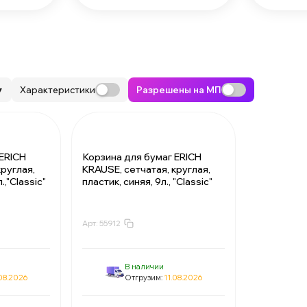
Характеристики
Разрешены на МП
▼
ERICH
Корзина для бумаг ERICH
круглая,
KRAUSE, сетчатая, круглая,
.,"Classic"
пластик, синяя, 9л., "Classic"
Арт:
55912
.72 ₽
За 1 корзину:
171.72 ₽
8.6 ₽
Мин. 5 шт:
858.6 ₽
.72 ₽
В упаковке 1 шт:
171.72 ₽
В наличии
.08.2026
Отгрузим:
11.08.2026
0.22 ₽
За 1 корзину:
160.22 ₽
.1 ₽
Мин. 5 шт:
801.1 ₽