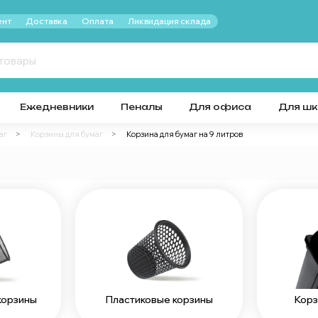
нт
Доставка
Оплата
Ликвидация склада
Ежедневники
Пеналы
Для офиса
Для ш
аг
Корзины для бумаг
Корзина для бумаг на 9 литров
корзины
Пластиковые корзины
Корз