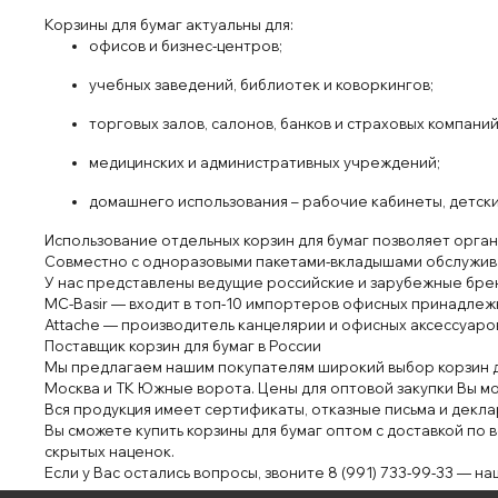
Кор
зины для бу
маг
актуальны для:
офисов и
бизнес
‑центров
;
учебных завед
ений
, библиот
ек и
к
оворкингов;
торговых
зал
ов
, сал
онов
, банков
и
страховых
компани
медицинских
и
административ
ных
учреждений
;
домаш
него
использования
– рабоч
ие
кабин
еты
, детск
Использование
отдельных корз
ин для
бумаг позволяет
орган
Сов
мест
но с
одно
разовыми
пакетами
‑в
кладышами
обслужив
У нас
представлены
ведущие россий
ские
и зарубежные бре
MC-B
asir
— входит в топ
‑10 импортер
ов
офис
ных принадлеж
Att
ache — производитель
канцелярии
и
офис
ных
аксессуаро
П
оставщик корзин
для бумаг в России
Мы предлагаем
нашим покупателям широкий выбор
корз
ин 
Москва и Т
К Южные ворота
. Цены для оп
тов
ой закупки Вы
мо
Вся продук
ция
имеет сертификаты, отказные пись
ма и
декла
Вы
сможете
купить корзины для
бумаг оптом с
достав
кой по 
скрытых
наценок
.
Если
у
Вас остались вопросы
, звоните
8
(991) 73
3‑99‑33
— на