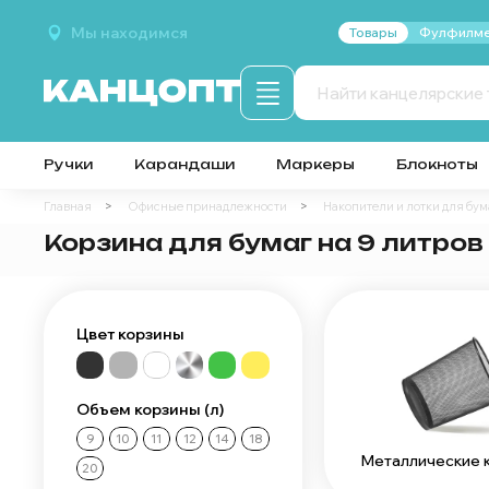
Мы находимся
Товары
Фулфилме
Ручки
Карандаши
Маркеры
Блокноты
Главная
Офисные принадлежности
Накопители и лотки для бум
Корзина для бумаг на 9 литров
Цвет корзины
Объем корзины (л)
9
10
11
12
14
18
Металлические 
20