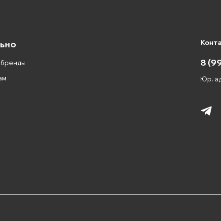
Конт
ьно
8 (9
 бренды
ам
Юр. ад