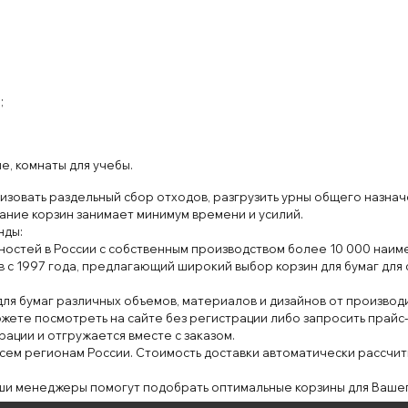
й
;
ие
, комнаты
для
учеб
ы
.
из
овать
раздельный сбор
отход
ов
, разг
рузить
ур
ны
общего
назнач
ание
корз
ин
занимает минимум
времени и усили
й
.
н
ды
:
ностей в
России с
собственным производ
ством
более 10
000 наиме
в с
1997 года
, предлагающий
широкий
выбор корзин для
бумаг для
для бумаг
различных
объем
ов, материалов
и дизайнов от производ
жете
посмотреть на сайте
без
регистрации либо запросить
прайс‑
рации и
от
гружается вместе
с заказом.
всем региона
м России. Стоимость
доставки
автоматически рассчит
ши
менеджеры помогут
подобрать оптимальные корзины для
Ваш
е