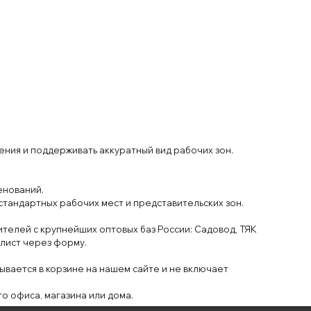
ения и поддерживать аккуратный
вид
рабочих
зон
.
нований.
 стандартных
рабочих мест и
представитель
ских зон.
ителей
с
крупнейших оптов
ых
баз России: С
адовод, Т
Я
К
лист через
форму
.
ывается в
корзине на нашем сайте
и
не включает
го офиса
, магазина или
дома
.