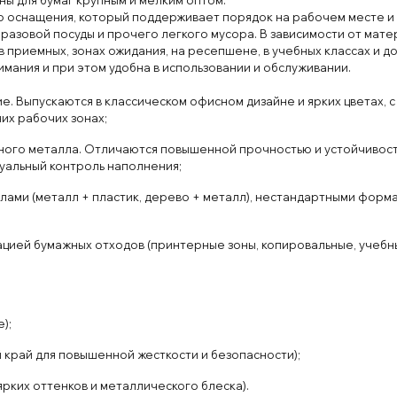
го оснащения
, который поддерживает порядок на
рабоч
ем месте и
разовой посуды и прочего легкого мусора. В зависимости от
матер
в
прием
ных
, з
онах
ожид
ания
, на
рес
епшене
, в
учеб
ных
класс
ах и
д
имания и
при
этом удобна в
использовании
и
обслуживании.
ие
. Вып
уска
ются в
класс
ическом
офис
ном дизайне и
ярких
цветах
, с
них
рабочих
з
онах;
ного металла
. Отлич
аются повышенной проч
ностью
и
устойчив
ос
у
альный
контроль
наполнения
;
лами (мет
алл + пластик
, дерево
+ металл
)
, нест
андарт
ными
форма
ацией
бума
ж
ных
отходов
(пр
ин
тер
ные
зоны
, коп
иров
альные
, учеб
);
й
край для
повышенной
жест
кости
и
безопасности
);
яр
ких
оттенков и
металличес
кого
блеска).