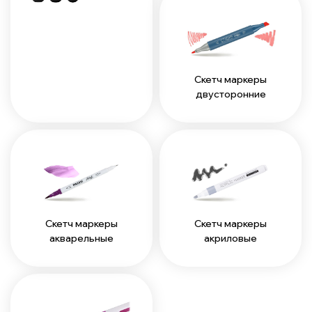
Скетч маркеры
двусторонние
Скетч маркеры
Скетч маркеры
акварельные
акриловые