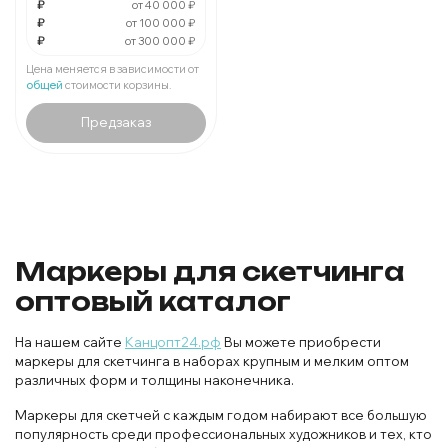
В упаковке
₽
шт:
₽
от 40 000 ₽
₽
от 100 000 ₽
₽
от 300 000 ₽
За
:
₽
Мин.
шт:
₽
Цена меняется в зависимости от
В упаковке
шт:
₽
общей
стоимости корзины.
Предзаказ
Маркеры для скетчинга
оптовый каталог
На нашем сайте
Канцопт24.рф
Вы можете приобрести
маркеры для скетчинга в наборах крупным и мелким оптом
различных форм и толщины наконечника.
Маркеры для скетчей с каждым годом набирают все большую
популярность среди профессиональных художников и тех, кто