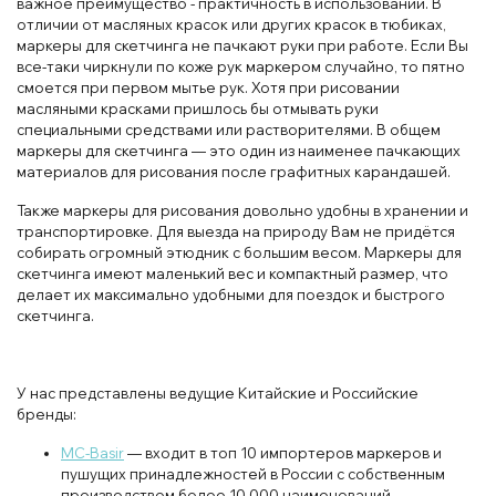
важное преимущество - практичность в использовании. В
отличии от масляных красок или других красок в тюбиках,
маркеры для скетчинга не пачкают руки при работе. Если Вы
все-таки чиркнули по коже рук маркером случайно, то пятно
смоется при первом мытье рук. Хотя при рисовании
масляными красками пришлось бы отмывать руки
специальными средствами или растворителями. В общем
маркеры для скетчинга — это один из наименее пачкающих
материалов для рисования после графитных карандашей.
Также маркеры для рисования довольно удобны в хранении и
транспортировке. Для выезда на природу Вам не придётся
собирать огромный этюдник с большим весом. Маркеры для
скетчинга имеют маленький вес и компактный размер, что
делает их максимально удобными для поездок и быстрого
скетчинга.
У нас представлены ведущие Китайские и Российские
бренды:
MC-Basir
— входит в топ 10 импортеров маркеров и
пушущих принадлежностей в России с собственным
производством более 10 000 наименований.