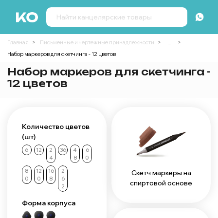
Главная
Письменные и чертежные принадлежности
...
Набор маркеров для скетчинга - 12 цветов
Набор маркеров для скетчинга -
12 цветов
Количество цветов
(шт)
6
12
2
36
4
6
4
8
0
8
12
16
2
Скетч маркеры на
0
0
8
6
спиртовой основе
2
Форма корпуса