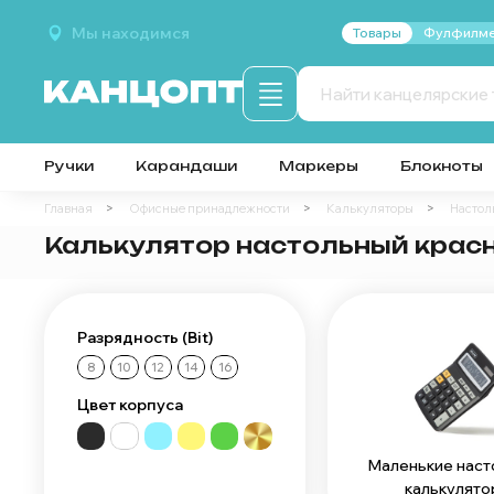
Мы находимся
Товары
Фулфилме
Ручки
Карандаши
Маркеры
Блокноты
Главная
Офисные принадлежности
Калькуляторы
Настол
Калькулятор настольный крас
Разрядность (Bit)
8
10
12
14
16
Цвет корпуса
Маленькие наст
калькулято