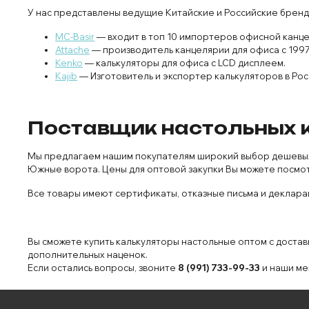
У нас представлены ведущие Китайские и Российские бренд
MC-Basir
— входит в топ 10 импортеров офисной канце
Attache
— производитель канцелярии для офиса с 1997
Kenko
— калькуляторы для офиса с LCD дисплеем.
Kajib
— Изготовитель и экспортер калькуляторов в Рос
Поставщик настольных к
Мы предлагаем нашим покупателям широкий выбор дешевых (и
Южные ворота. Цены для оптовой закупки Вы можете посмот
Все товары имеют сертификаты, отказные письма и декларац
Вы сможете купить калькуляторы настольные оптом с достав
дополнительных наценок.
Если остались вопросы, звоните
8 (991) 733-99-33
и наши ме