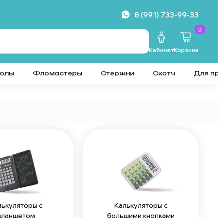
8 (991) 733-99-33
0
Кабинет
Корзина
колы
Фломастеры
Стержни
Скотч
Для п
лькуляторы с
Калькуляторы с
планшетом
большими кнопками