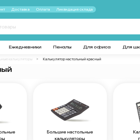
нт
Доставка
Оплата
Ликвидация склада
Ежедневники
Пеналы
Для офиса
Для ш
ьные калькуляторы
Калькулятор настольный красный
ный
ольные
Большие настольные
Ка
ры
калькуляторы