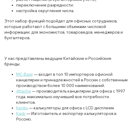
переключение разрядности;
настройка округления числа.
Этот набор функций подойдет для офисных сотрудников,
которые работают с большими объемами числовой
информации: для экономистов, товароведов, менеджеров и
бухгалтеров.
У нас представлены ведущие Китайские и Российские
бренды:
MC-Basir
— входит в топ 10 импортеров офисной
канцелярии и принадлежностей в России с собственным
производством более 10 000 наименований.
Attache
— производитель канцелярии для офиса с 1997
года, максимально изучивший все потребности
клиентов.
Kenko
— калькуляторы для офиса с LCD дисплеем.
Kajib
— Изготовитель и экспортер калькуляторов в
Россию.