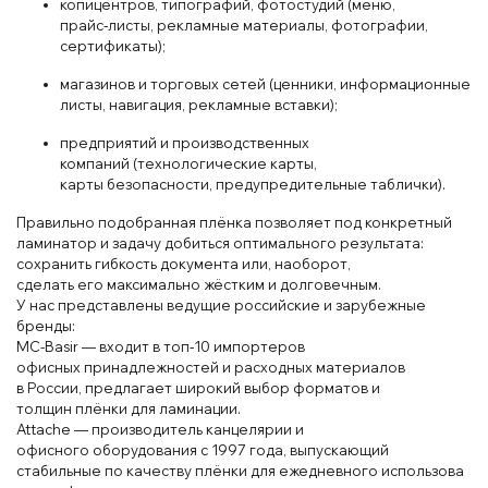
коп
иц
ентров
, типографий
, фот
остудий
(мен
ю,
прайс
‑листы, реклам
ные
материалы, фотографии
,
сертификаты);
магаз
инов и торговых сет
ей
(ценники
, информа
ционные
листы
, навигация
, реклам
ные
вставки);
предприятий
и
производственных
компаний
(т
ехнологические карты
,
карты
безопасности
, предупредительные
таб
лички).
Прав
ильно
подобранная
пл
ёнка позволяет
под
конкретный
ламин
атор
и
зада
чу
добиться
оптим
ального
результата
:
сохранить
гиб
кость документа
или
, наоборот,
сделать
его
максимально
жёстким
и
долгов
ечным.
У
нас представлены ведущие
россий
ские
и зарубежные
бренды:
MC
-B
asir — входит в
топ
‑10 имп
ор
теров
офисных
принадлеж
ностей
и
расходных материалов
в
России
, предлагает широкий выбор
форм
атов и
толщин
пл
ёнки для лам
ина
ции.
Attache
— производитель канцел
яр
ии и
офисного
оборудования
с 199
7 года
, выпускающий
стабиль
ные
по
качеству
пл
ёнки
для
ежеднев
ного
использова