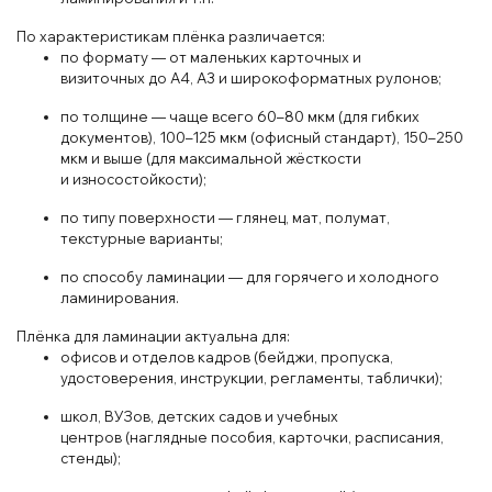
По
характеристикам плён
ка
различается:
по формату
— от
малень
ких
карточ
ных и
визит
очных
до
A
4, A
3 и
широкоформатных
рул
онов;
по толщине
— чаще
всего 60
–8
0 мкм
(для
гибких
документов)
,
10
0–125 мк
м
(оф
исный стандарт)
, 150–250
м
к
м и
выше
(для
максимальной жё
ст
кости
и
износостойкости);
по типу
поверхности
— гля
нец, мат
, пол
умат
,
текст
ур
ные варианты;
по
способу лам
инации
— для горячего
и
холодного
ламинирования.
Плёнка для ламинации актуальна для:
офисов
и
отделов кадров (бей
джи
, пропуска,
удостоверения
, инструкции, регла
менты
, таб
лички);
школ
, ВУЗов
, детских
садов
и учеб
ных
центров
(на
глядные пособия
, карточ
ки
, расписания
,
стен
ды);