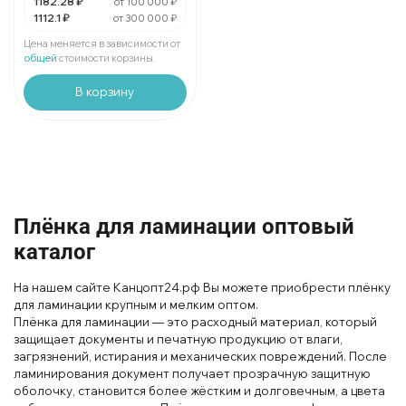
1182.28 ₽
от 100 000 ₽
1112.1 ₽
от 300 000 ₽
За 1 упаковку:
1112.1 ₽
Мин. 2 шт:
2224.2 ₽
Цена меняется в зависимости от
В упаковке 1 шт:
1112.1 ₽
общей
стоимости корзины.
В корзину
Плёнка для ламинации оптовый
каталог
На нашем сайте Канцопт24.рф Вы можете приобрести плёнку
для ламинации крупным и мелким оптом.
Плёнка для лам
инации — это расходный материал, который
защищает документы и печатную продукцию от влаги,
загрязнений, истирания и механических повреждений. После
ламинирования
документ получает прозрачную защитную
оболочку, становится более жёстким и долгов
ечным, а
цвета