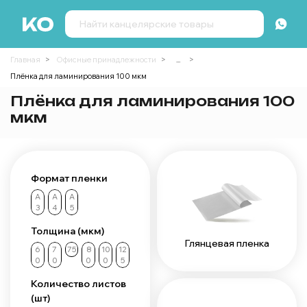
Главная
Офисные принадлежности
...
Плёнка для ламинирования 100 мкм
Плёнка для ламинирования 100
мкм
Формат пленки
А
А
А
3
4
5
Толщина (мкм)
Глянцевая пленка
6
7
75
8
10
12
0
0
0
0
5
Количество листов
(шт)