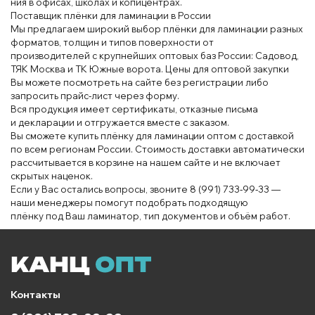
ния
в офисах
, школ
ах и коп
иц
ент
рах.
П
остав
щик плёнки
для
ламинации в
России
Мы предлагаем широкий
выбор
пл
ёнки для лам
ина
ции разных
форматов
, толщин
и
типов поверхности от
производителей
с
крупнейших оптов
ых
баз России: С
ад
овод,
Т
Я
К Москва и Т
К
Южные ворота
. Цены для оп
тов
ой закупки
Вы
можете
посмотреть на сайте без
регистрации
либо
запросить пра
йс
‑лист через форму
.
В
ся продукция
имеет
сертификаты, отказ
ные
письма
и
декларации и
отг
ру
жается вместе с заказ
ом
.
Вы сможете
купить
плёнку для
лам
инации оптом
с достав
кой
по всем
региона
м
России. Сто
имость доставки автоматически
рассчитывается
в корзине на нашем
сайте
и не включает
скры
тых
наценок.
Если у Вас остались
вопросы
, звоните
8
(991)
73
3
‑99‑33 —
наши менеджеры помогут
подобрать
подходящую
плён
ку
под
Ваш
ламинатор, тип
документов и объём
работ
.
Контакты