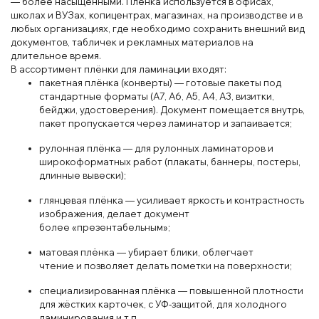
— более насыщенными. Плёнка используется в офисах,
школах и ВУЗах, копицентрах
, магазинах, на производстве и в
любых организациях, где необходимо сохранить внешний вид
документов, табличек и рекламных материалов на
длительное время.
В ассортимент плёнки
для ламинации входят:
пакетная плёнка (конверты)
— готовые пакеты под
стандартные
форматы (A7, A6, A5
, A4, A3, визитки,
бейджи, удостоверения)
. Док
умент помещается внутрь,
пакет пропускается через ламинатор и запаивается;
рулонная плёнка
— для рулонных ламинаторов и
широкоформатных работ (плакаты, бан
неры, постеры,
длинные вывески);
глянцевая плёнка
— усиливает яркость и конт
растность
изображения
, делает документ
более
«презентабельным»;
матовая плёнка
— убирает б
лики
, облегчает
чтение
и
позволяет делать пометки
на
поверхности;
сп
ециал
изированная плён
ка
— повыш
енной
плот
ности
для
жёстких
карточ
ек
, с
У
Ф
‑за
щитой
, для холод
ного
ламинирования
и т.п.