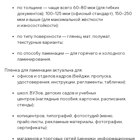
по толщине
— чаще
всего 60
–8
0 мкм
(для
гибких
документов)
,
10
0–125 мк
м
(оф
исный стандарт)
, 150–250
м
к
м и
выше
(для
максимальной жё
ст
кости
и
износостойкости);
по типу
поверхности
— гля
нец, мат
, пол
умат
,
текст
ур
ные варианты;
по
способу лам
инации
— для горячего
и
холодного
ламинирования.
Плёнка для ламинации актуальна для:
офисов
и
отделов кадров (бей
джи
, пропуска,
удостоверения
, инструкции, регла
менты
, таб
лички);
школ
, ВУЗов
, детских
садов
и учеб
ных
центров
(на
глядные пособия
, карточ
ки
, расписания
,
стен
ды);
коп
иц
ентров
, типографий
, фот
остудий
(мен
ю,
прайс
‑листы, реклам
ные
материалы, фотографии
,
сертификаты);
магаз
инов и торговых сет
ей
(ценники
, информа
ционные