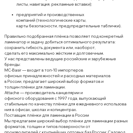
листы
, навигация
, реклам
ные
вставки);
предприятий
и
производственных
компаний
(т
ехнологические карты
,
карты
безопасности
, предупредительные
таб
лички).
Прав
ильно
подобранная
пл
ёнка позволяет
под
конкретный
ламин
атор
и
зада
чу
добиться
оптим
ального
результата
:
сохранить
гиб
кость документа
или
, наоборот,
сделать
его
максимально
жёстким
и
долгов
ечным.
У
нас представлены ведущие
россий
ские
и зарубежные
бренды:
MC
-B
asir — входит в
топ
‑10 имп
ор
теров
офисных
принадлеж
ностей
и
расходных материалов
в
России
, предлагает широкий выбор
форм
атов и
толщин
пл
ёнки для лам
ина
ции.
Attache
— производитель канцел
яр
ии и
офисного
оборудования
с 199
7 года
, выпускающий
стабиль
ные
по
качеству
пл
ёнки
для
ежеднев
ного
использова
ния
в офисах
, школ
ах и коп
иц
ент
рах.
П
остав
щик плёнки
для
ламинации в
России
Мы предлагаем широкий
выбор
пл
ёнки для лам
ина
ции разных
форматов
, толщин
и
типов поверхности от
производителей
с
крупнейших оптов
ых
баз России: С
ад
овод,