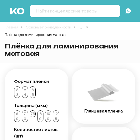
Главная
Офисные принадлежности
...
Плёнка для ламинирования матовая
Плёнка для ламинирования
матовая
Формат пленки
А
А
А
3
4
5
Толщина (мкм)
Глянцевая пленка
6
7
75
8
10
12
0
0
0
0
5
Количество листов
(шт)