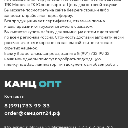
Т
Я
К Москва и Т
К
Южные ворота
. Цены для оп
тов
ой закупки
Вы
можете
посмотреть на сайте без
регистрации
либо
запросить пра
йс
‑лист через форму
.
В
ся продукция
имеет
сертификаты, отказ
ные
письма
и
декларации и
отг
ру
жается вместе с заказ
ом
.
Вы сможете
купить
плёнку для
лам
инации оптом
с достав
кой
по всем
региона
м
России. Сто
имость доставки автоматически
рассчитывается
в корзине на нашем
сайте
и не включает
скры
тых
наценок.
Если у Вас остались
вопросы
, звоните
8
(991)
73
3
‑99‑33 —
наши менеджеры помогут
подобрать
подходящую
плён
ку
под
Ваш
ламинатор, тип
документов и объём
работ
.
Контакты
8 (991) 733-99-33
order@канцопт24.рф
Юр. адрес: г. Москва, ул. Матвеевская, д. 42, к. 2, пом. 266.