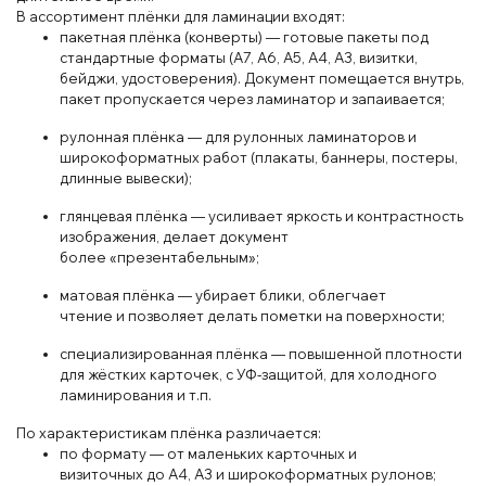
В ассортимент плёнки
для ламинации входят:
пакетная плёнка (конверты)
— готовые пакеты под
стандартные
форматы (A7, A6, A5
, A4, A3, визитки,
бейджи, удостоверения)
. Док
умент помещается внутрь,
пакет пропускается через ламинатор и запаивается;
рулонная плёнка
— для рулонных ламинаторов и
широкоформатных работ (плакаты, бан
неры, постеры,
длинные вывески);
глянцевая плёнка
— усиливает яркость и конт
растность
изображения
, делает документ
более
«презентабельным»;
матовая плёнка
— убирает б
лики
, облегчает
чтение
и
позволяет делать пометки
на
поверхности;
сп
ециал
изированная плён
ка
— повыш
енной
плот
ности
для
жёстких
карточ
ек
, с
У
Ф
‑за
щитой
, для холод
ного
ламинирования
и т.п.
По
характеристикам плён
ка
различается:
по формату
— от
малень
ких
карточ
ных и
визит
очных
до
A
4, A
3 и
широкоформатных
рул
онов;