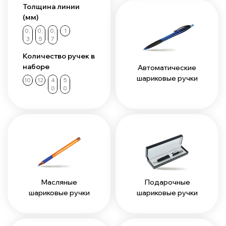
Толщина линии
(мм)
0,
0,
0,
1
3
5
7
Количество ручек в
наборе
Автоматические
шариковые ручки
10
12
4
5
0
0
Масляные
Подарочные
шариковые ручки
шариковые ручки