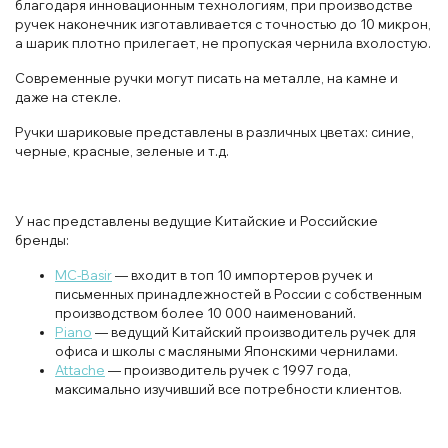
благодаря инновационным технологиям, при производстве
ручек наконечник изготавливается с точностью до 10 микрон,
а шарик плотно прилегает, не пропуская чернила вхолостую.
Современные ручки могут писать на металле, на камне и
даже на стекле.
Ручки шариковые представлены в различных цветах: синие,
черные, красные, зеленые и т.д.
У нас представлены ведущие Китайские и Российские
бренды:
MC-Basir
— входит в топ 10 импортеров ручек и
письменных принадлежностей в России с собственным
производством более 10 000 наименований.
Piano
— ведущий Китайский производитель ручек для
офиса и школы с масляными Японскими чернилами.
Attache
— производитель ручек с 1997 года,
максимально изучивший все потребности клиентов.