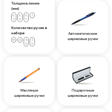
Толщина линии
(мм)
0,
0,
0,
1
3
5
7
Количество ручек в
наборе
Автоматические
шариковые ручки
10
12
4
5
0
0
Масляные
Подарочные
шариковые ручки
шариковые ручки