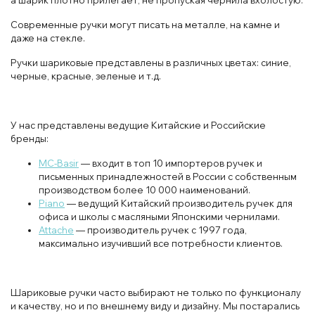
а шарик плотно прилегает, не пропуская чернила вхолостую.
Современные ручки могут писать на металле, на камне и
даже на стекле.
Ручки шариковые представлены в различных цветах: синие,
черные, красные, зеленые и т.д.
У нас представлены ведущие Китайские и Российские
бренды:
MC-Basir
— входит в топ 10 импортеров ручек и
письменных принадлежностей в России с собственным
производством более 10 000 наименований.
Piano
— ведущий Китайский производитель ручек для
офиса и школы с масляными Японскими чернилами.
Attache
— производитель ручек с 1997 года,
максимально изучивший все потребности клиентов.
Шариковые ручки часто выбирают не только по функционалу
и качеству, но и по внешнему виду и дизайну. Мы постарались