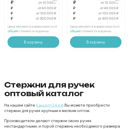
₽
₽
от 10 000 ₽
от 10 000 ₽
Мин.
шт:
₽
Мин.
шт:
₽
В упаковке
₽
шт:
₽
В упаковке
₽
шт:
₽
от 40 000 ₽
от 40 000 ₽
₽
₽
от 100 000 ₽
от 100 000 ₽
₽
₽
от 300 000 ₽
от 300 000 ₽
За
:
₽
За
:
₽
Мин.
шт:
₽
Мин.
шт:
₽
Цена меняется в зависимости от
Цена меняется в зависимости от
В упаковке
шт:
₽
В упаковке
шт:
₽
общей
стоимости корзины.
общей
стоимости корзины.
В корзину
В корзину
Стержни для ручек
оптовый каталог
На нашем сайте
Канцопт24.рф
Вы можете приобрести
стержни для ручек крупным и мелким оптом.
Производители делают стержни своих ручек
нестандартными, и порой стержень необходимого размера