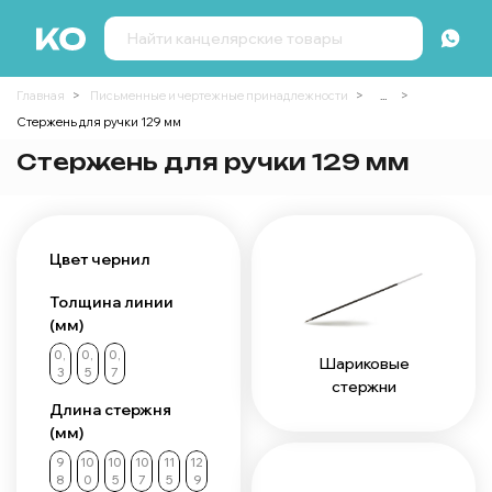
Главная
Письменные и чертежные принадлежности
...
Стержень для ручки 129 мм
Стержень для ручки 129 мм
Цвет чернил
Толщина линии
(мм)
0,
0,
0,
Шариковые
3
5
7
стержни
Длина стержня
(мм)
9
10
10
10
11
12
8
0
5
7
5
9