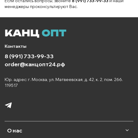
Если остались вопросы, звоните
8 (991) 733-99-33
и наши
менеджеры проконсультируют Вас.
Контакты
8 (991) 733-99-33
order@канцопт24.рф
Юр. адрес: г. Москва, ул. Матвеевская, д. 42, к. 2, пом. 266.
119517
О нас