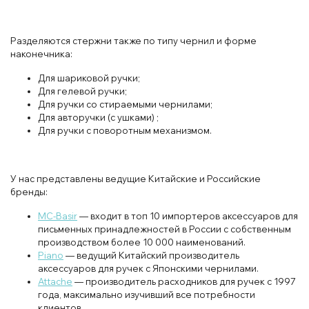
Разделяются стержни также по типу чернил и форме
наконечника:
Для шариковой ручки;
Для гелевой ручки;
Для ручки со стираемыми чернилами;
Для авторучки (с ушками) ;
Для ручки с поворотным механизмом.
У нас представлены ведущие Китайские и Российские
бренды:
MC-Basir
— входит в топ 10 импортеров аксессуаров для
письменных принадлежностей в России с собственным
производством более 10 000 наименований.
Piano
— ведущий Китайский производитель
аксессуаров для ручек с Японскими чернилами.
Attache
— производитель расходников для ручек с 1997
года, максимально изучивший все потребности
клиентов.