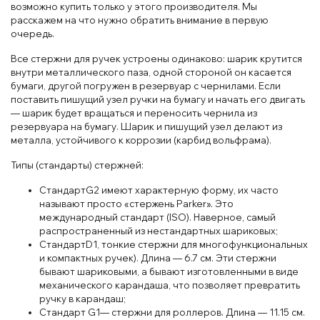
возможно купить только у этого производителя. Мы
расскажем на что нужно обратить внимание в первую
очередь.
Все стержни для ручек устроены одинаково: шарик крутится
внутри металлического паза, одной стороной он касается
бумаги, другой погружен в резервуар с чернилами. Если
поставить пишущий узел ручки на бумагу и начать его двигать
— шарик будет вращаться и переносить чернила из
резервуара на бумагу. Шарик и пишущий узел делают из
металла, устойчивого к коррозии (карбид вольфрама).
Типы (стандарты) стержней:
СтандартG2 имеют характерную форму, их часто
называют просто «стержень Parker». Это
международный стандарт (ISO). Наверное, самый
распространенный из нестандартных шариковых;
СтандартD1, тонкие стержни для многофункциональных
и компактных ручек). Длина — 6.7 см. Эти стержни
бывают шариковыми, а бывают изготовленными в виде
механического карандаша, что позволяет превратить
ручку в карандаш;
Стандарт G1— стержни для роллеров. Длина — 11.15 см.