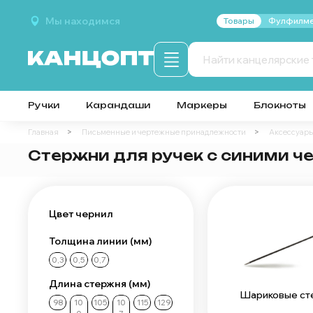
Мы находимся
Товары
Фулфилме
Ручки
Карандаши
Маркеры
Блокноты
Главная
Письменные и чертежные принадлежности
Аксессуары
Стержни для ручек с синими 
Цвет чернил
Толщина линии (мм)
0,3
0,5
0,7
Длина стержня (мм)
Шариковые ст
98
10
105
10
115
129