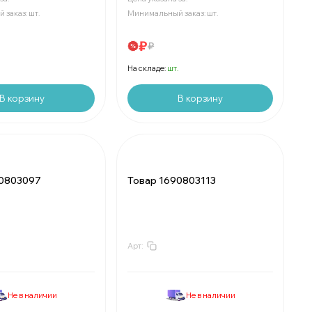
 заказ:
шт.
Минимальный заказ:
шт.
₽
₽
.
На складе:
шт.
В корзину
В корзину
90803097
Товар 1690803113
Арт:
₽
За
:
₽
₽
Мин.
шт:
₽
е
шт:
₽
В упаковке
шт:
₽
Не в наличии
Не в наличии
₽
За
:
₽