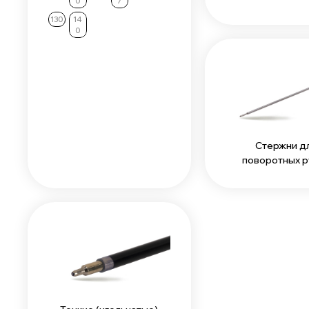
0
7
130
14
0
Стержни д
поворотных р