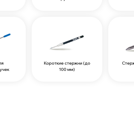
ля
Короткие стержни (до
Стерж
учек
100 мм)