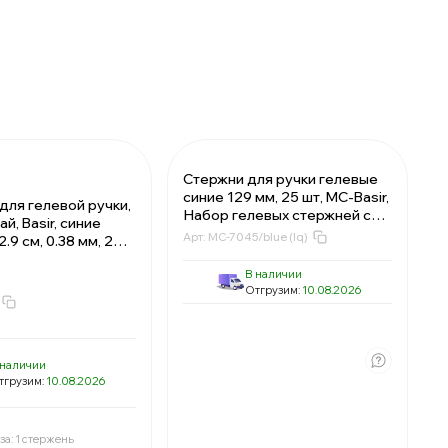
Стержни для ручки гелевые
синие 129 мм, 25 шт, MC-Basir,
для гелевой ручки,
Набор гелевых стержней с
й, Basir, синие
наконечником 0,5 мм
Арт:
MC-7045/blue (lq)
2.9 см, 0.38 мм, 20
В наличии
Отгрузим:
10.08.2026
ень:
8.79 ₽
2.87 ₽
1 стержень:
т:
2109.6 ₽
71.75 ₽
Минимально 25 шт:
 1 шт:
8.79 ₽
2.87 ₽
 наличии
В упаковке 1 шт:
тгрузим:
10.08.2026
Цены указаны со скидкой
ень:
8.2 ₽
т:
1968.0 ₽
 1 шт:
8.2 ₽
за: 1 стержень