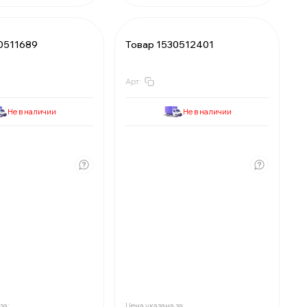
0511689
Товар 1530512401
Арт:
Не в наличии
Не в наличии
₽
₽
:
₽
₽
о
шт:
Минимально
шт:
₽
₽
шт:
В упаковке
шт:
казаны со скидкой
Цены указаны со скидкой
за:
Цена указана за: