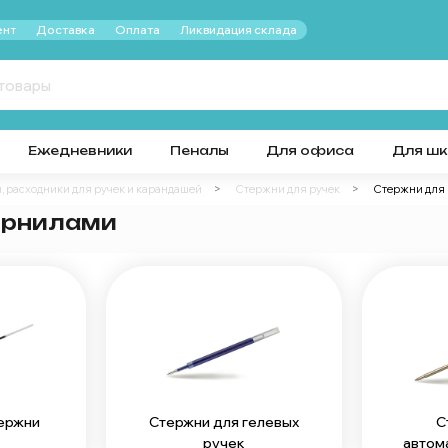
нт
Доставка
Оплата
Ликвидация склада
Ежедневники
Пеналы
Для офиса
Для ш
, расходники для ручек и карандашей
Стержни для ручек
Стержни для 
чернилами
ержни
Стержни для гелевых
С
ручек
автом