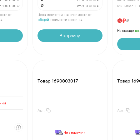
т 100 000 ₽
от 100 000 ₽
₽
т 300 000 ₽
от 300 000 ₽
Минимальный
Мин.
шт:
₽
В упаковке
шт:
₽
ости от
Цена меняется в зависимости от
₽
ы.
общей
стоимости корзины.
₽
На складе:
шт
у
В корзину
Товар 1690803017
Товар 16
ичии
Арт:
Арт:
За
:
₽
За
:
₽
Мин.
шт:
₽
Мин.
шт:
₽
В упаковке
шт:
₽
В упаковк
₽
Не в наличии
скидкой
За
:
₽
За
: