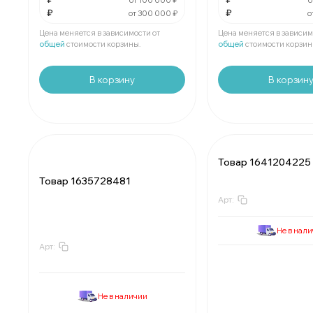
от 100 000 ₽
о
₽
₽
от 300 000 ₽
о
Мин.
шт:
₽
Мин.
шт:
₽
В упаковке
шт:
₽
В упаковке
шт:
₽
Цена меняется в зависимости от
Цена меняется в зависим
общей
стоимости корзины.
общей
стоимости корзин
В корзину
В корзин
Товар 1641204225
Товар 1635728481
Арт:
Не в нал
Арт:
За
:
₽
:
Мин.
шт:
₽
Минимально
шт:
В упаковке
шт:
₽
В упаковке
шт:
Не в наличии
Цены указаны со 
За
:
₽