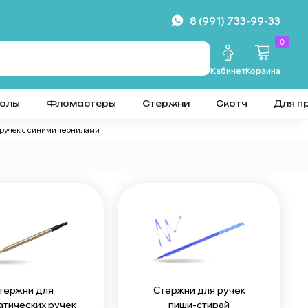
8 (991) 733-99-33
0
Кабинет
Корзина
колы
Фломастеры
Стержни
Скотч
Для п
ручек с синими чернилами
тержни для
Стержни для ручек
атических ручек
пиши-стирай