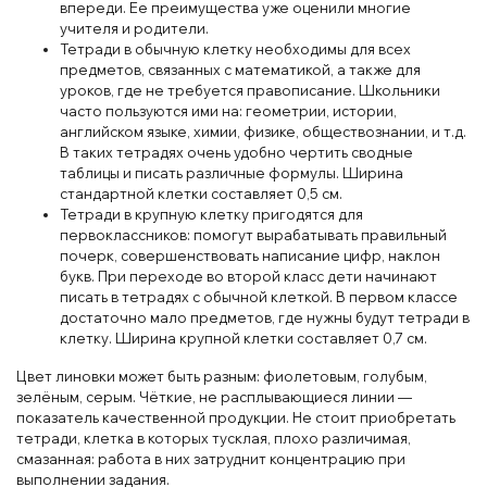
впереди. Ее преимущества уже оценили многие
учителя и родители.
Тетради в обычную клетку необходимы для всех
предметов, связанных с математикой, а также для
уроков, где не требуется правописание. Школьники
часто пользуются ими на: геометрии, истории,
английском языке, химии, физике, обществознании, и т.д.
В таких тетрадях очень удобно чертить сводные
таблицы и писать различные формулы. Ширина
стандартной клетки составляет 0,5 см.
Тетради в крупную клетку пригодятся для
первоклассников: помогут вырабатывать правильный
почерк, совершенствовать написание цифр, наклон
букв. При переходе во второй класс дети начинают
писать в тетрадях с обычной клеткой. В первом классе
достаточно мало предметов, где нужны будут тетради в
клетку. Ширина крупной клетки составляет 0,7 см.
Цвет линовки может быть разным: фиолетовым, голубым,
зелёным, серым. Чёткие, не расплывающиеся линии —
показатель качественной продукции. Не стоит приобретать
тетради, клетка в которых тусклая, плохо различимая,
смазанная: работа в них затруднит концентрацию при
выполнении задания.