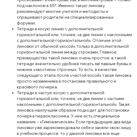
под наклоном в 65°. Именно такую линовку
рекомендуют многие учителя и методисты и
спрашивают родители на специализированных
форумах.
Тетради в косую линию с дополнительной
горизонтальной или, точнее, «в две линии с наклонными
с дополнительной горизонтальной». Отличие этой
линовки от обычной «косой» только в дополнительной
горизонтальной линии между строками. Главное
преимущество такой линовки очень простое: в такой
тетради значительно удобнее писать заглавные буквы и
нижние «хвостики» строчных. То есть, в качестве
следующего этапа после «частой косой» такая линовка
просто незаменима в постановке правильного и
красивого почерка.
Тетради в частую косую с дополнительной
горизонтальной или, точнее, «в две линии с частыми
наклонными с дополнительной горизонтальной». Такая
линовка наилучшим образом подходит для постановки
почерка первоклассника. У нее есть специальное
название – «Гимназическая». Если предыдущие два вида
линовки уже зарекомендовали себя и заняли свою нишу
в учебном процессе, то у данной линовки все еще