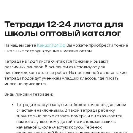
Тетради 12-24 листа для
школы оптовый каталог
На нашем сайте
Канцопт24.рф
Вы можете приобрести тонкие
школьные тетради крупным и мелким оптом.
Тетради на 12-24 листа считаются тонкими и бывают
различных линовок. В основном их используют для
чистовиков, контрольных работ. На постоянной основе такие
тетради подойдут ученикам младших классов, где писать
много не приходится.
Виды линовки тетрадей:
Тетради в частую косую или, более точно, «в две линии
с частыми наклонными». В такой тетради ребенку
значительно легче ставить почерк, и он оказывается
намного лучше, чем у детей, не использовавших в
начальной школе «частую косую». Ребенок
прописывает в ней буквы, как в миллиметровке – только