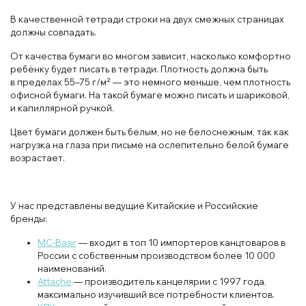
В качественной тетради строки на двух смежных страницах
должны совпадать.
От качества бумаги во многом зависит, насколько комфортно
ребёнку будет писать в тетради. Плотность должна быть
в пределах 55–75 г/м² — это немного меньше, чем плотность
офисной бумаги. На такой бумаге можно писать и шариковой,
и капиллярной ручкой.
Цвет бумаги должен быть белым, но не белоснежным, так как
нагрузка на глаза при письме на ослепительно белой бумаге
возрастает.
У нас представлены ведущие Китайские и Российские
бренды:
MC-Basir
— входит в топ 10 импортеров канцтоваров в
России с собственным производством более 10 000
наименований.
Attache
— производитель канцелярии с 1997 года,
максимально изучивший все потребности клиентов.