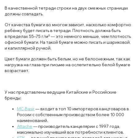
В качественной тетради строки на двух смежных страницах
должны совпадать.
От качества бумаги во многом зависит, насколько комфортно
ребёнку будет писать в тетради. Плотность должна быть
в пределах 55–75 г/м² — это немного меньше, чем плотность
офисной бумаги. На такой бумаге можно писать и шариковой,
и капиллярной ручкой.
Цвет бумаги должен быть белым, но не белоснежным, так как
нагрузка на глаза при письме на ослепительно белой бумаге
возрастает.
У нас представлены ведущие Китайские и Российские
бренды:
MC-Basir
— входит в топ 10 импортеров канцтоваров в
России с собственным производством более 10 000
наименований.
Attache
— производитель канцелярии с 1997 года,
максимально изучивший все потребности клиентов.