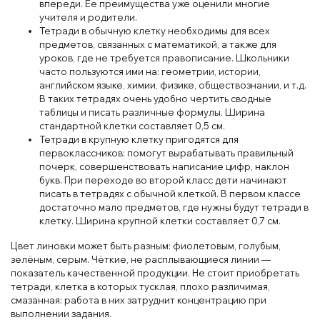
впереди. Ее преимущества уже оценили многие
учителя и родители.
Тетради в обычную клетку необходимы для всех
предметов, связанных с математикой, а также для
уроков, где не требуется правописание. Школьники
часто пользуются ими на: геометрии, истории,
английском языке, химии, физике, обществознании, и т.д.
В таких тетрадях очень удобно чертить сводные
таблицы и писать различные формулы. Ширина
стандартной клетки составляет 0,5 см.
Тетради в крупную клетку пригодятся для
первоклассников: помогут вырабатывать правильный
почерк, совершенствовать написание цифр, наклон
букв. При переходе во второй класс дети начинают
писать в тетрадях с обычной клеткой. В первом классе
достаточно мало предметов, где нужны будут тетради в
клетку. Ширина крупной клетки составляет 0,7 см.
Цвет линовки может быть разным: фиолетовым, голубым,
зелёным, серым. Чёткие, не расплывающиеся линии —
показатель качественной продукции. Не стоит приобретать
тетради, клетка в которых тусклая, плохо различимая,
смазанная: работа в них затруднит концентрацию при
выполнении задания.