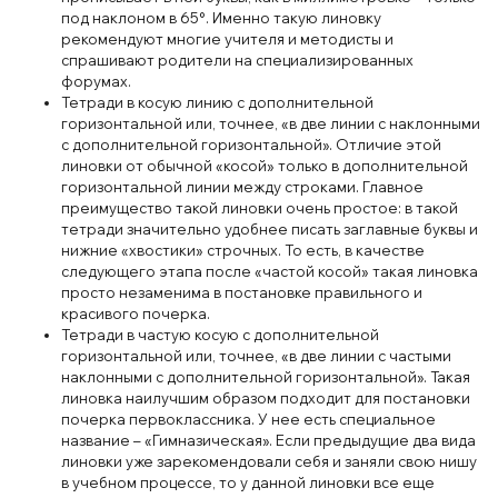
под наклоном в 65°. Именно такую линовку
рекомендуют многие учителя и методисты и
спрашивают родители на специализированных
форумах.
Тетради в косую линию с дополнительной
горизонтальной или, точнее, «в две линии с наклонными
с дополнительной горизонтальной». Отличие этой
линовки от обычной «косой» только в дополнительной
горизонтальной линии между строками. Главное
преимущество такой линовки очень простое: в такой
тетради значительно удобнее писать заглавные буквы и
нижние «хвостики» строчных. То есть, в качестве
следующего этапа после «частой косой» такая линовка
просто незаменима в постановке правильного и
красивого почерка.
Тетради в частую косую с дополнительной
горизонтальной или, точнее, «в две линии с частыми
наклонными с дополнительной горизонтальной». Такая
линовка наилучшим образом подходит для постановки
почерка первоклассника. У нее есть специальное
название – «Гимназическая». Если предыдущие два вида
линовки уже зарекомендовали себя и заняли свою нишу
в учебном процессе, то у данной линовки все еще