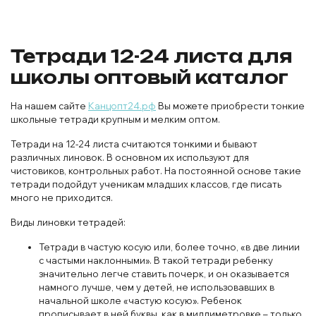
Тетради 12-24 листа для
школы оптовый каталог
На нашем сайте
Канцопт24.рф
Вы можете приобрести тонкие
школьные тетради крупным и мелким оптом.
Тетради на 12-24 листа считаются тонкими и бывают
различных линовок. В основном их используют для
чистовиков, контрольных работ. На постоянной основе такие
тетради подойдут ученикам младших классов, где писать
много не приходится.
Виды линовки тетрадей:
Тетради в частую косую или, более точно, «в две линии
с частыми наклонными». В такой тетради ребенку
значительно легче ставить почерк, и он оказывается
намного лучше, чем у детей, не использовавших в
начальной школе «частую косую». Ребенок
прописывает в ней буквы, как в миллиметровке – только