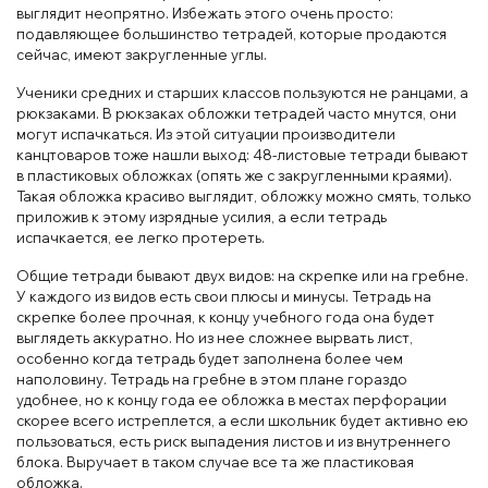
выглядит неопрятно. Избежать этого очень просто:
подавляющее большинство тетрадей, которые продаются
сейчас, имеют закругленные углы.
Ученики средних и старших классов пользуются не ранцами, а
рюкзаками. В рюкзаках обложки тетрадей часто мнутся, они
могут испачкаться. Из этой ситуации производители
канцтоваров тоже нашли выход: 48-листовые тетради бывают
в пластиковых обложках (опять же с закругленными краями).
Такая обложка красиво выглядит, обложку можно смять, только
приложив к этому изрядные усилия, а если тетрадь
испачкается, ее легко протереть.
Общие тетради бывают двух видов: на скрепке или на гребне.
У каждого из видов есть свои плюсы и минусы. Тетрадь на
скрепке более прочная, к концу учебного года она будет
выглядеть аккуратно. Но из нее сложнее вырвать лист,
особенно когда тетрадь будет заполнена более чем
наполовину. Тетрадь на гребне в этом плане гораздо
удобнее, но к концу года ее обложка в местах перфорации
скорее всего истреплется, а если школьник будет активно ею
пользоваться, есть риск выпадения листов и из внутреннего
блока. Выручает в таком случае все та же пластиковая
обложка.