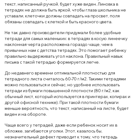
текст, написанный ручкой, будет хуже виден. Линовка в
тетрадях не должна быть яркой, чтобы глаза школьника не
уставали, клеточки должны совпадать на просвет, поля
обязаны совпадать с клеткой и быть красного цвета.
Не так давно производители придумали более удобные
тетради для самых маленьких: в тетрадях в косую линеечку
наклонная черта расположена гораздо чаще, чем в
привычных нам с детства тетрадях. Это помогает ребенку
правильно выдерживать угол наклона. Правильный навык
письма с такой тетрадью формируется легче.
До недавнего времени оптимальной плотностью для
тетрадного листа считалось 60-70 г/м2. Такими тетрадями
можно пользоваться и сейчас, но удобнее использовать
тетради из бумаги повышенной плотности (80 г/м2, как
обычный лист, который используется в принтерах, копирах и
другой офисной технике). При такой плотности бумаги
меньше вероятность, что текст, написанный на листе, будет
виден и на обороте.
Чаще всего у тетрадей, даже если ребенок носит их в
обложке, загибаются уголки. Этот, казалось бы,
незначительный дефект приводит к тому, что тетрадь