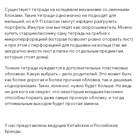
Существуют тетради на кольцевом механизме со сменными
блоками. Такие тетради однозначно не подходят для
малышей, но в 9-11 классах смогут изрядно разгрузить
портфель. Изнутри они выглядят как скоросшиватель. Можно
купить старшекласснику одну тетрадь на гребне с
микроперфорацией (которая позволит ровно оторвать лист)
и при этом с перфорацией для подшивки на кольца (так же
аккуратно внести лист в папки по отдельным предметам,
которые стоят дома).
Тонкие тетради нуждаются в дополнительных пластиковых
обложках. Какую выбрать – дело родителей. Это может быть
как более дорогая и более прочная обложка, так и дешевая,
«одноразовая». Таких, конечно, нужно будет больше. Но ведь
ни для кого не секрет, что некоторые младшеклассники
способны порвать даже самую прочную обложку, и тогда
оптимальным выходом будет простая замена.
У нас представлены ведущие Китайские и Российские
бренды: