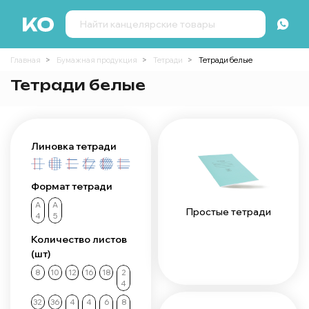
Главная
Бумажная продукция
Тетради
Тетради белые
Тетради белые
Линовка тетради
Формат тетради
А
А
Простые тетради
4
5
Количество листов
(шт)
8
10
12
16
18
2
4
32
36
4
4
6
8