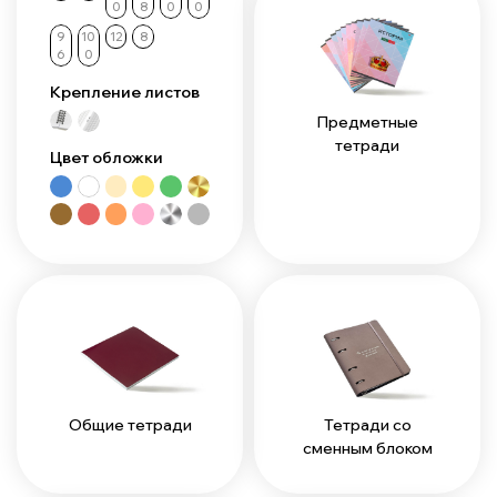
0
8
0
0
9
10
12
8
6
0
Крепление листов
Предметные
тетради
Цвет обложки
Общие тетради
Тетради со
сменным блоком