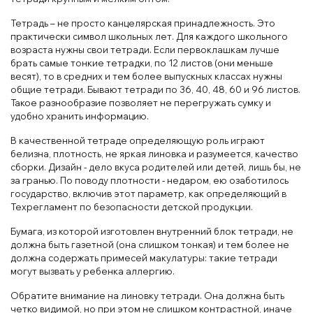
Тетрадь – не просто канцелярская принадлежность. Это
практически символ школьных лет. Для каждого школьного
возраста нужны свои тетради. Если первоклашкам лучше
брать самые тонкие тетрадки, по 12 листов (они меньше
весят), то в средних и тем более выпускных классах нужны
общие тетради. Бывают тетради по 36, 40, 48, 60 и 96 листов.
Такое разнообразие позволяет не перегружать сумку и
удобно хранить информацию.
В качественной тетраде определяющую роль играют
белизна, плотность, не яркая линовка и разумеется, качество
сборки. Дизайн - дело вкуса родителей или детей, лишь бы, не
за гранью. По поводу плотности - недаром, ею озаботилось
государство, включив этот параметр, как определяющий в
Техрегламент по безопасности детской продукции.
Бумага, из которой изготовлен внутренний блок тетради, не
должна быть газетной (она слишком тонкая) и тем более не
должна содержать примесей макулатуры: такие тетради
могут вызвать у ребенка аллергию.
Обратите внимание на линовку тетради. Она должна быть
четко видимой, но при этом не слишком контрастной, иначе