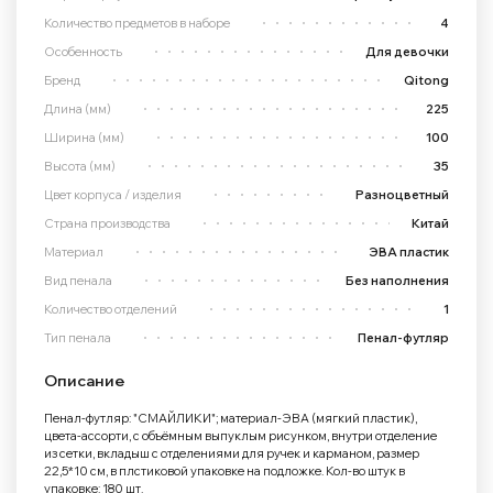
Количество предметов в наборе
4
Особенность
Для девочки
Бренд
Qitong
Длина (мм)
225
Ширина (мм)
100
Высота (мм)
35
Цвет корпуса / изделия
Разноцветный
Страна производства
Китай
Материал
ЭВА пластик
Вид пенала
Без наполнения
Количество отделений
1
Тип пенала
Пенал-футляр
Описание
Пенал-футляр: "СМАЙЛИКИ"; материал-ЭВА (мягкий пластик),
цвета-ассорти, с объёмным выпуклым рисунком, внутри отделение
из сетки, вкладыш с отделениями для ручек и карманом, размер
22,5*10 см, в плстиковой упаковке на подложке. Кол-во штук в
упаковке: 180 шт.