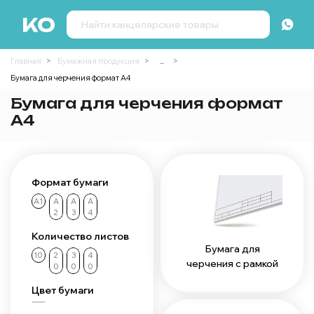
Главная
Бумажная продукция
...
Бумага для черчения формат А4
Бумага для черчения формат
А4
Формат бумаги
А1
А
А
А
2
3
4
Количество листов
Бумага для
10
2
3
4
черчения с рамкой
0
0
0
Цвет бумаги