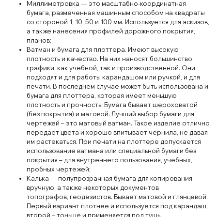
Миллиметровка — это масштабно-координатная
бумага, размеченная машинным способом на квадраты
со стороной 1, 10, 50 и 100 мм. Используется для эскизов,
а также нанесения профилей дорожного покрытия,
планов;
Ватман и бумага для плоттера. Имеют высокую
плотность и качество. На них наносят большинство
графики, как учебной, так и производственной. Они
подходят и для работы карандашом или ручкой, и для
печати. В последнем случае может быть использована и
бумага для плоттера, которая имеет меньшую
плотность и прочность. Бумага бывает шероховатой
(без покрытия) и матовой. Лучший выбор бумаги для
чертежей – это матовый ватман. Такое изделие отлично
передает цвета и хорошо впитывает чернила, не давая
им растекаться. При печати на плоттере допускается
использование ватмана или специальной бумаги без
покрытия – для внутреннего пользования, учебных,
пробных чертежей;
Калька — полупрозрачная бумага для копирования
вручную, а также некоторых документов
топографов, геодезистов. Бывает матовой и глянцевой.
Первый вариант плотнее и используется под карандаш,
второй – тоньше и применяется под тушь.