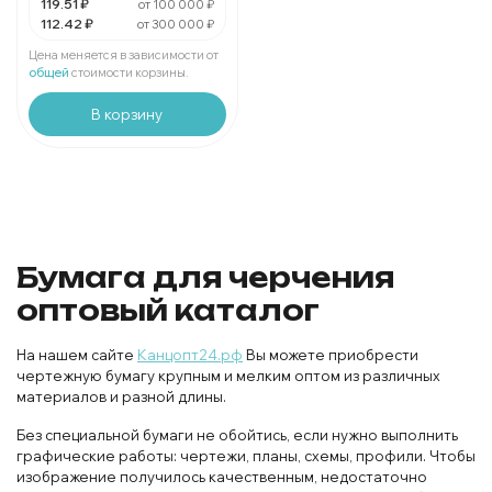
119.51 ₽
от 100 000 ₽
112.42 ₽
от 300 000 ₽
За 1 набор:
112.42 ₽
Мин. 30 шт:
3372.6 ₽
Цена меняется в зависимости от
В упаковке 1 шт:
112.42 ₽
общей
стоимости корзины.
В корзину
Бумага для черчения
оптовый каталог
На нашем сайте
Канцопт24.рф
Вы можете приобрести
чертежную бумагу крупным и мелким оптом из различных
материалов и разной длины.
Без специальной бумаги не обойтись, если нужно выполнить
графические работы: чертежи, планы, схемы, профили. Чтобы
изображение получилось качественным, недостаточно