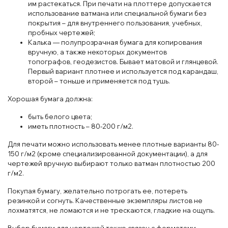
им растекаться. При печати на плоттере допускается
использование ватмана или специальной бумаги без
покрытия – для внутреннего пользования, учебных,
пробных чертежей;
Калька — полупрозрачная бумага для копирования
вручную, а также некоторых документов
топографов, геодезистов. Бывает матовой и глянцевой.
Первый вариант плотнее и используется под карандаш,
второй – тоньше и применяется под тушь.
Хорошая бумага должна:
быть белого цвета;
иметь плотность – 80-200 г/м2.
Для печати можно использовать менее плотные варианты 80-
150 г/м2 (кроме специализированной документации), а для
чертежей вручную выбирают только ватман плотностью 200
г/м2.
Покупая бумагу, желательно потрогать ее, потереть
резинкой и согнуть. Качественные экземпляры листов не
лохматятся, не ломаются и не трескаются, гладкие на ощупь.
Выбор бумаги для чертежей также связан с форматами –