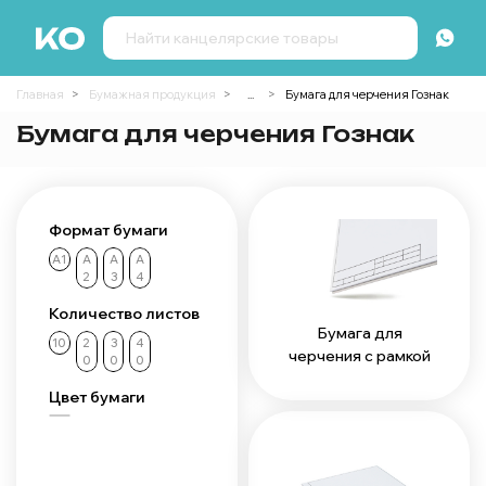
Главная
Бумажная продукция
...
Бумага для черчения Гознак
Бумага для черчения Гознак
Формат бумаги
А1
А
А
А
2
3
4
Количество листов
Бумага для
10
2
3
4
черчения с рамкой
0
0
0
Цвет бумаги