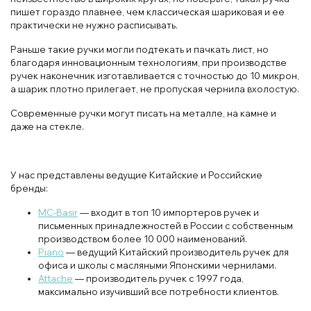
пишет гораздо плавнее, чем классическая шариковая и ее
практически не нужно расписывать.
Раньше такие ручки могли подтекать и пачкать лист, но
благодаря инновационным технологиям, при производстве
ручек наконечник изготавливается с точностью до 10 микрон,
а шарик плотно прилегает, не пропуская чернила вхолостую.
Современные ручки могут писать на металле, на камне и
даже на стекле.
У нас представлены ведущие Китайские и Российские
бренды:
MC-Basir
— входит в топ 10 импортеров ручек и
письменных принадлежностей в России с собственным
производством более 10 000 наименований.
Piano
— ведущий Китайский производитель ручек для
офиса и школы с масляными Японскими чернилами.
Attache
— производитель ручек с 1997 года,
максимально изучивший все потребности клиентов.