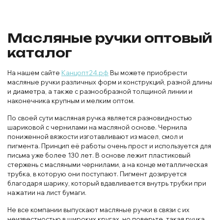
Масляные ручки оптовый
каталог
На нашем сайте
Канцопт24.рф
Вы можете приобрести
масляные ручки различных форм и конструкций, разной длины
и диаметра, а также с разнообразной толщиной линии и
наконечника крупным и мелким оптом.
По своей сути масляная ручка является разновидностью
шариковой с чернилами на масляной основе. Чернила
пониженной вязкости изготавливают из масел, смол и
пигмента. Принцип её работы очень прост и используется для
письма уже более 130 лет. В основе лежит пластиковый
стержень с масляными чернилами, а на конце металлическая
трубка, в которую они поступают. Пигмент дозируется
благодаря шарику, который вдавливается внутрь трубки при
нажатии на лист бумаги.
Не все компании выпускают масляные ручки в связи с их
неизвестностью в широких кругах, но поверьте, такая ручка