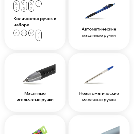
0,
0,
0,
1
3
5
7
Количество ручек в
наборе
Автоматические
6
10
12
2
масляные ручки
4
Масляные
Неавтоматические
игольчатые ручки
масляные ручки