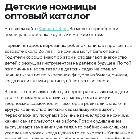
Детские ножницы
оптовый каталог
На нашем сайте
Канцопт24.рф
Вы можете приобрести
ножницы для ребёнка крупным и мелким оптом.
Первый интерес к вырезанию ребёнок начинает проявлять в
возрасте около 2-х лет. Но ножницы могут быть опасны.
Родители хорошо знают об этом и отодвигают знакомство
детей с режущим инструментом на далёкое будущее. По той
же причине и воспитатели в детских садах не спешат
начинать занятия по вырезанию фигурок из бумаги, ожидая,
когда воспитанники достигнут 5-летнего возраста.
Взрослые проявляют заботу и перестраховываются, а дети
теряют возможность развивать мелкую моторику и
творческие возможности. Некоторые родители впадают в
другую крайность. В детский сад малышу или в школу
первокласснику покупают обычные канцелярские ножницы,
какими сами пользуются на работе. Потом с удивлением
выслушивают замечания учителя, что ребёнок не слишком
усерден на уроках, когда нужно что-то вырезать. Купленные в
детский сад, такие ножницы обречены лежать в коробке без