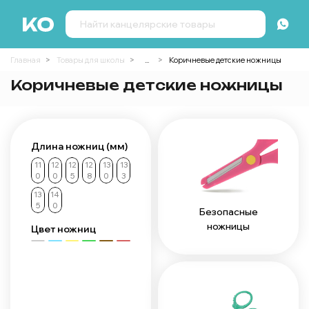
Главная
Товары для школы
...
Коричневые детские ножницы
Коричневые детские ножницы
Длина ножниц (мм)
11
12
12
12
13
13
0
0
5
8
0
3
13
14
5
0
Безопасные
ножницы
Цвет ножниц