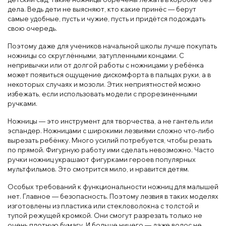
дела. Ведь дети не выясняют, кто какие принёс — берут
самые удобные, пусть и чужие, пусть и придётся подождать
свою очередь.
Поэтому даже для учеников начальной школы лучше покупать
ножницы со скруглёнными, затупленными концами. С
непривычки или от долгой работы с ножницами у ребёнка
может появиться ощущение дискомфорта в пальцах руки, а в
некоторых случаях и мозоли. Этих неприятностей можно
избежать, если использовать модели с прорезиненными
ручками.
Ножницы — это инструмент для творчества, а не гантель или
эспандер. Ножницами с широкими лезвиями сложно что-либо
вырезать ребёнку. Много усилий потребуется, чтобы резать
по прямой. Фигурную работу ими сделать невозможно. Часто
ручки ножниц украшают фигурками героев популярных
мультфильмов. Это смотрится мило, и нравится детям.
Особых требований к функциональности ножниц для малышей
нет. Главное — безопасность. Поэтому лезвия в таких моделях
изготовлены из пластика или стекловолокна с толстой и
тупой режущей кромкой. Они смогут разрезать только не
очень плотную бумагу. И больше ничего — даже волос не