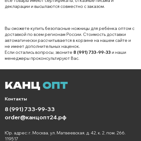
Все товары имеют сертификаты, отказные письма и
декларации и высылаются совместно с заказом.
Вы сможете купить безопасные ножницы для ребёнка оптом с
доставкой по всем регионам России. Стоимость доставки
автоматически рассчитывается в корзине на нашем сайте и
не имеет дополнительных наценок.
Если остались вопросы, звоните
8 (991) 733-99-33
и наши
менеджеры проконсультируют Вас.
Контакты
8 (991) 733-99-33
order@канцопт24.рф
Юр. адрес: г. Москва, ул. Матвеевская, д. 42, к. 2, пом. 266.
119517