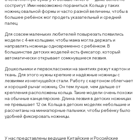
состригут. Ими невозможно пораниться. Кольца у таких
ножниц овальной формы и часто разной величины, чтобы в
большее ребёнок мог продеть указательный и средний
палец.
Для совсем маленьких любителей повырезать появились
модели с 4-мя кольцами, чтобы мама могла держать и
направлять ножницы одновременно с ребёнком. В
большинстве детских моделей есть фиксатор, который
автоматически открывает сомкнувшиеся лезвия.
Дошкольники и первоклассники на занятиях режут картон и
ткань. Для этого нужны крепкие и надёжные ножницы с
лезвиями из негнущейся стали. Работу с картоном облегчает
и хороший рычаг ножниц. Он тем лучше, чем дальше от
крепления расположены кольца. Такие модели очень похожи
на обычные канцелярские. Длина лезвия в детских ножницах
не превышает 12 см. Кольца в детских моделях небольшие и
рассчитаны на миниатюрные пальчики, чтобы ребёнку было
удобней фиксировать ножницы.
У нас представлены ведущие Китайские и Российские