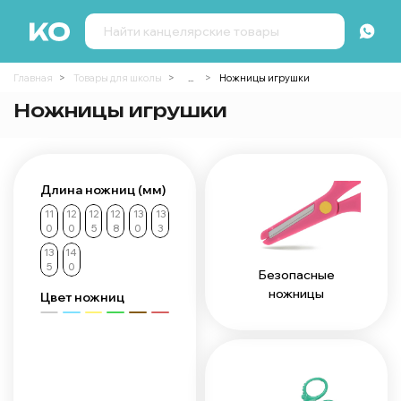
Главная
Товары для школы
...
Ножницы игрушки
Ножницы игрушки
Длина ножниц (мм)
11
12
12
12
13
13
0
0
5
8
0
3
13
14
5
0
Безопасные
ножницы
Цвет ножниц