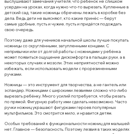
выслушивают замечания учителя, что ребёнок не слишком
усерден на уроках, когда нужно что-то вырезать. Купленные в
детский сад, такие ножницы обречены лежать в коробке без
дела. Ведь дети не выясняют, кто какие принёс — берут
самые удобные, пусть и чужие, пусть и придётся подождать
свою очередь.
Поэтому даже для учеников начальной школы лучше покупать
ножницы со скруглёнными, затупленными концами. С
непривычки или от долгой работы с ножницами у ребёнка
может появиться ощущение дискомфорта в пальцах руки, а в
некоторых случаях и мозоли. Этих неприятностей можно
избежать, если использовать модели с прорезиненными
ручками.
Ножницы — это инструмент для творчества, а не гантель или
эспандер. Ножницами с широкими лезвиями сложно что-либо
вырезать ребёнку. Много усилий потребуется, чтобы резать
по прямой. Фигурную работу ими сделать невозможно. Часто
ручки ножниц украшают фигурками героев популярных
мультфильмов. Это смотрится мило, и нравится детям.
Особых требований к функциональности ножниц для малышей
нет. Главное — безопасность. Поэтому лезвия в таких моделях