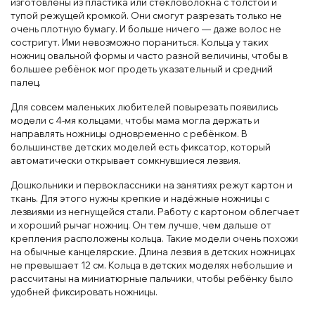
изготовлены из пластика или стекловолокна с толстой и
тупой режущей кромкой. Они смогут разрезать только не
очень плотную бумагу. И больше ничего — даже волос не
состригут. Ими невозможно пораниться. Кольца у таких
ножниц овальной формы и часто разной величины, чтобы в
большее ребёнок мог продеть указательный и средний
палец.
Для совсем маленьких любителей повырезать появились
модели с 4-мя кольцами, чтобы мама могла держать и
направлять ножницы одновременно с ребёнком. В
большинстве детских моделей есть фиксатор, который
автоматически открывает сомкнувшиеся лезвия.
Дошкольники и первоклассники на занятиях режут картон и
ткань. Для этого нужны крепкие и надёжные ножницы с
лезвиями из негнущейся стали. Работу с картоном облегчает
и хороший рычаг ножниц. Он тем лучше, чем дальше от
крепления расположены кольца. Такие модели очень похожи
на обычные канцелярские. Длина лезвия в детских ножницах
не превышает 12 см. Кольца в детских моделях небольшие и
рассчитаны на миниатюрные пальчики, чтобы ребёнку было
удобней фиксировать ножницы.