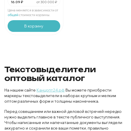
16.09 ₽
от 300 000 ₽
За 1 маркер:
16.09 ₽
Мин. 96 шт:
1544.64 ₽
Цена меняется в зависимости от
В упаковке 1 шт:
16.09 ₽
общей
стоимости корзины.
В корзину
Текстовыделители
оптовый каталог
На нашем сайте
Канцопт24.рф
Вы можете приобрести
маркеры текстовыделители в наборах крупным и мелким
оптом различных форм и толщины наконечника.
Перед совещанием или важной деловой встречей нередко
нужно выделить главное в тексте публичного выступления.
Чтобы написанные или напечатанные документы выглядели
аккуратно и сохранили все ваши пометки, правильно