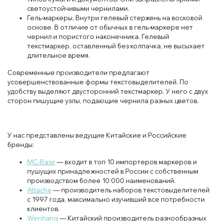
светоустойчивыми чернилами.
Гель-маркеры. Внутри гелевый стержень на восковой
основе. В отличие от обычных в гель-маркере нет
чернил и пористого наконечника. Гелевый
текстмаркер, оставленный без колпачка, не высыхает
длительное время.
Современные производители предлагают
усовершенствованные формы текстовыделителей. По
удобству выделяют двусторонний текстмаркер. У него с двух
сторон пишущие узлы, подающие чернила разных цветов.
У нас представлены ведущие Китайские и Российские
бренды:
MC-Basir
— входит в топ 10 импортеров маркеров и
пушущих принадлежностей в России с собственным
производством более 10 000 наименований.
Attache
— производитель наборов текстовыделителей
с 1997 года, максимально изучивший все потребности
клиентов.
Wenhang
— Китайский производитель разнообразных