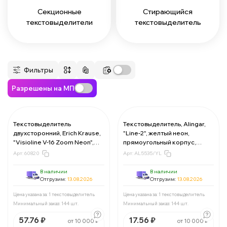
Секционные
Стирающийся
текстовыделители
текстовыделитель
Фильтры
Разрешены на МП
Текстовыделитель
Текстовыделитель, Alingar,
двухсторонний, Erich Krause,
"Line-2", желтый неон,
За 1 текстовыделитель:
57.76 ₽
За 1 текстовыделитель:
17.56 ₽
"Visioline V-16 Zoom Neon",
прямоугольный корпус,
Мин. 144 шт:
8317.44 ₽
Мин. 144 шт:
2528.64 ₽
жёлтый неон, корпус
скошенный, 1-5 мм, 12 шт/уп,
В упаковке 1 шт:
57.76 ₽
В упаковке 1 шт:
17.56 ₽
Арт:
60820
Арт:
AL5535/YL
круглый, пулевидный 0,5 мм,
картонная упаковка
скошенный, 4,5 мм, 12 шт/уп
В наличии
В наличии
За 1 текстовыделитель:
53.89 ₽
За 1 текстовыделитель:
16.39 ₽
Отгрузим:
13.08.2026
Отгрузим:
13.08.2026
Мин. 144 шт:
7760.16 ₽
Мин. 144 шт:
2360.16 ₽
В упаковке 1 шт:
53.89 ₽
В упаковке 1 шт:
16.39 ₽
Цена указана за: 1 текстовыделитель
Цена указана за: 1 текстовыделитель
Минимальный заказ: 144 шт.
Минимальный заказ: 144 шт.
За 1 текстовыделитель:
50.6 ₽
За 1 текстовыделитель:
15.38 ₽
57.76 ₽
17.56 ₽
от 10 000 ₽
от 10 000 ₽
Мин. 144 шт:
7286.4 ₽
Мин. 144 шт:
2214.72 ₽