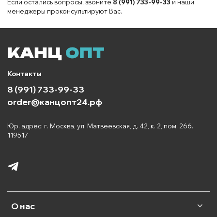
Если остались вопросы, звоните
8 (991) 733-99-33
и наши
менеджеры проконсультируют Вас.
Контакты
8 (991) 733-99-33
order@канцопт24.рф
Юр. адрес: г. Москва, ул. Матвеевская, д. 42, к. 2, пом. 266.
119517
О нас