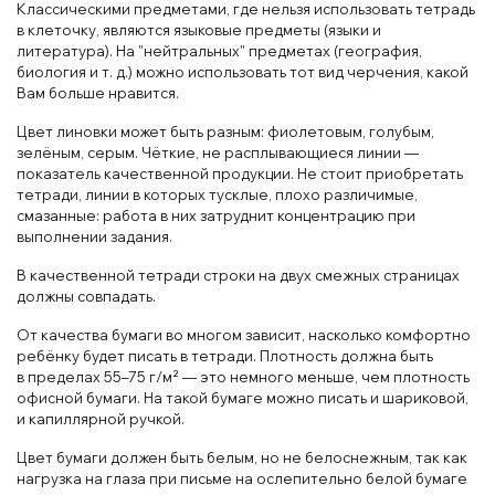
Классическими предметами, где нельзя использовать тетрадь
в клеточку, являются языковые предметы (языки и
литература). На "нейтральных" предметах (география,
биология и т. д.) можно использовать тот вид черчения, какой
Вам больше нравится.
Цвет линовки может быть разным: фиолетовым, голубым,
зелёным, серым. Чёткие, не расплывающиеся линии —
показатель качественной продукции. Не стоит приобретать
тетради, линии в которых тусклые, плохо различимые,
смазанные: работа в них затруднит концентрацию при
выполнении задания.
В качественной тетради строки на двух смежных страницах
должны совпадать.
От качества бумаги во многом зависит, насколько комфортно
ребёнку будет писать в тетради. Плотность должна быть
в пределах 55–75 г/м² — это немного меньше, чем плотность
офисной бумаги. На такой бумаге можно писать и шариковой,
и капиллярной ручкой.
Цвет бумаги должен быть белым, но не белоснежным, так как
нагрузка на глаза при письме на ослепительно белой бумаге