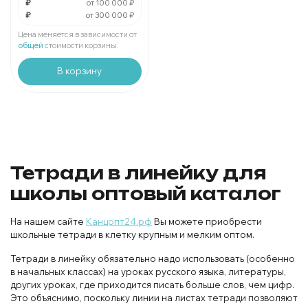
₽
от 100 000 ₽
₽
от 300 000 ₽
За
:
₽
Мин.
шт:
₽
Цена меняется в зависимости от
В упаковке
шт:
₽
общей
стоимости корзины.
В корзину
Тетради в линейку для
школы оптовый каталог
На нашем сайте
Канцопт24.рф
Вы можете приобрести
школьные тетради в клетку крупным и мелким оптом.
Тетради в линейку обязательно надо использовать (особенно
в начальных классах) на уроках русского языка, литературы,
других уроках, где приходится писать больше слов, чем цифр.
Это объяснимо, поскольку линии на листах тетради позволяют