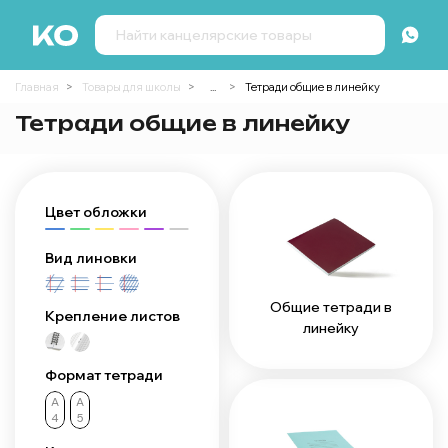
Главная
Товары для школы
...
Тетради общие в линейку
Тетради общие в линейку
Цвет обложки
Вид линовки
Общие тетради в
Крепление листов
линейку
Формат тетради
А
А
4
5