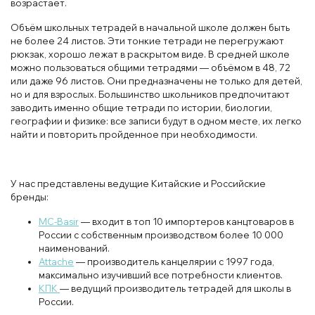
возрастает.
Объём школьных тетрадей в начальной школе должен быть
не более 24 листов. Эти тонкие тетради не перегружают
рюкзак, хорошо лежат в раскрытом виде. В средней школе
можно пользоваться общими тетрадями — объёмом в 48, 72
или даже 96 листов. Они предназначены не только для детей,
но и для взрослых. Большинство школьников предпочитают
заводить именно общие тетради по истории, биологии,
географии и физике: все записи будут в одном месте, их легко
найти и повторить пройденное при необходимости.
У нас представлены ведущие Китайские и Российские
бренды:
MC-Basir
— входит в топ 10 импортеров канцтоваров в
России с собственным производством более 10 000
наименований.
Attache
— производитель канцелярии с 1997 года,
максимально изучивший все потребности клиентов.
КПК
— ведущий производитель тетрадей для школы в
России.