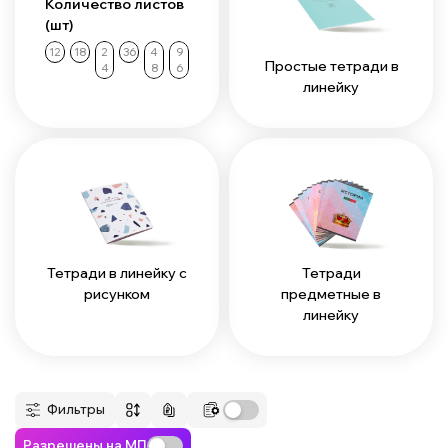
Количество листов
(шт)
12
18
2
36
4
9
Простые тетради в
4
8
6
линейку
Тетради в линейку с
Тетради
рисунком
предметные в
линейку
Фильтры
Разрешены на МП