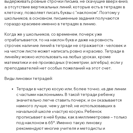
выдерживать ровные строчки письма, не скачущие вверх-вниз,
а отсутствие вертикальных линий, которые есть в тетрадях в
клеточку, позволяет писать буквы с "наклоном". Поэтому у
школьников, в основном, письменные задания получаются
гораздо красивее именно в тетрадях в линию.
Когда же у школьников, со временем, почерк уже
отрабатывается, то на наклон букв и даже на ровность
строчек наличие линий в тетради не отражается - человек и
на чистом листе может написать ровно и красиво. Тетради в
линейку можно использовать на любых уроках, кроме
математики и её производных (геометрии, алгебры), если у
преподавателей нет особых пожеланий на этот счет.
Виды линовки тетрадей:
Тетради в частую косую или, более точно, «в две линии
с частыми наклонными». В такой тетради ребенку
значительно легче ставить почерк, и он оказывается
намного лучше, чем у детей, не использовавших в
начальной школе «частую косую». Ребенок
прописывает в ней буквы, как в миллиметровке – только
под наклоном в 65°. Именно такую линовку
рекомендуют многие учителя и методисты и