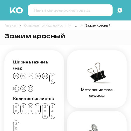
Главная
Офисные принадлежности
...
Зажим красный
Зажим красный
Ширина зажима
(мм)
15
19
25
32
41
5
0
51
65
75
Металлические
зажимы
Количество листов
6
8
10
14
2
2
0
0
0
0
0
4
0
0
3
0