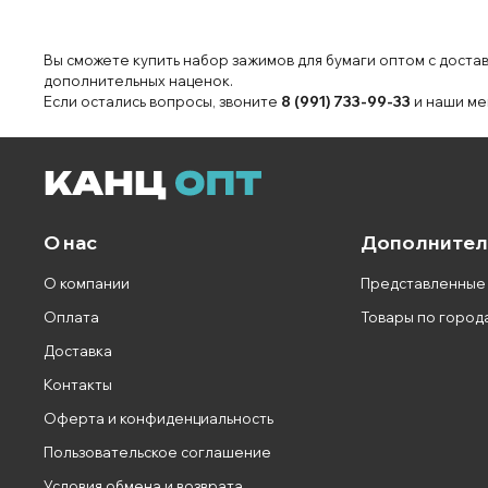
Вы сможете купить набор зажимов для бумаги оптом с доста
дополнительных наценок.
Если остались вопросы, звоните
8 (991) 733-99-33
и наши ме
О нас
Дополнител
О компании
Представленные
Оплата
Товары по город
Доставка
Контакты
Оферта и конфиденциальность
Пользовательское соглашение
Условия обмена и возврата