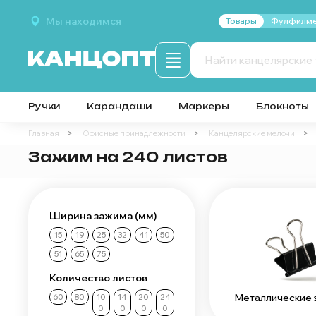
Мы находимся
Товары
Фулфилме
Ручки
Карандаши
Маркеры
Блокноты
Главная
Офисные принадлежности
Канцелярские мелочи
Зажим на 240 листов
Ширина зажима (мм)
15
19
25
32
41
50
51
65
75
Количество листов
Металлические
60
80
10
14
20
24
0
0
0
0