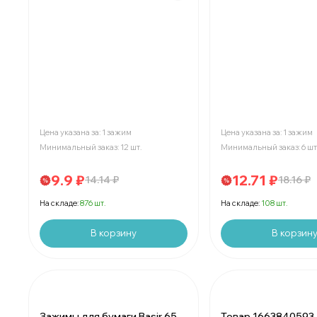
Цены указаны со скидкой
Цены указаны со 
Цена указана за: 1 зажим
Цена указана за: 1 зажим
Минимальный заказ: 12 шт.
Минимальный заказ: 6 шт
9.9 ₽
12.71 ₽
14.14 ₽
18.16 ₽
На складе:
876 шт.
На складе:
108 шт.
В корзину
В корзин
Зажимы для бумаги Basir 65
Товар 1663840593