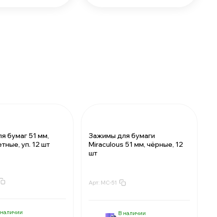
Зажимы для бумаги
я бумаг 51 мм,
Miraculous 51 мм, чёрные, 12
етные, уп. 12 шт
шт
Арт:
MC-51
:
15.75 ₽
За 1 зажим:
16.99 ₽
т:
2268.0 ₽
Мин. 144 шт:
2446.56 ₽
 1 шт:
15.75 ₽
В упаковке 1 шт:
16.99 ₽
 наличии
В наличии