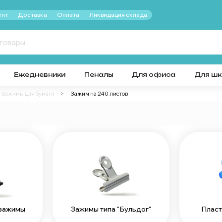
нт
Доставка
Оплата
Ликвидация склада
Ежедневники
Пеналы
Для офиса
Для ш
Зажимы для бумаги
Зажим на 240 листов
 зажимы
Зажимы типа "Бульдог"
Пласт