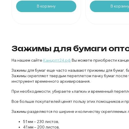
В корзин
В корзину
Зажимы для бумаги опт
На нашем сайте
Канцопт24.рф
Вы можете приобрести канце
Зажимы для бумаг еще часто называют прижимы для бумаг, б
Зажимы скрепляют твердым переплетом пачку бумаг после ч
инструмент временного архивирования.
При необходимости, убираете «лапки» и временный перепл
Все больше покупателей ценят пользу этих помощников и п
Зажимы разделяются по ширине и количеству скрепляемых л
51 мм – 230 листов,
41 мм – 200 листов,