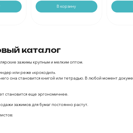
у
В корзину
овый каталог
лярские зажимы крупным и мелким оптом.
индер или реже «крокодил».
его она становится книгой или тетрадью. В любой момент докуме
ет становится еще эргономичнее.
родажи зажимов для бумаг постоянно растут.
истов: