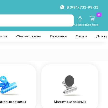
8 (991) 733-99-33
0
Кабинет
Корзина
колы
Фломастеры
Стержни
Скотч
Для п
иковые зажимы
Магнитные зажимы