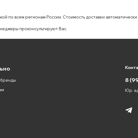
вкой по всем регионам России. Стоимость доставки автоматически
неджеры проконсультируют Вас.
Конт
ьно
8 (9
 бренды
ам
Юр. ад