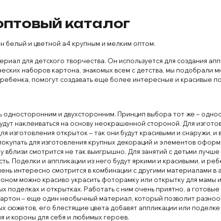
оптовый каталог
 белый и цветной а4 крупным и мелким оптом.
ериал для детского творчества. Он используется для создания ап
ских наборов картона, знакомых всем с детства, мы подобрали м
ребенка, помогут создавать еще более интересные и красивые по
ть односторонним и двухсторонним. Принцип выбора тот же – одно
будут наклеиваться на основу неокрашенной стороной. Для изгото
я изготовления открыток – так они будут красивыми и снаружи, и 
окупать для изготовления крупных декораций и элементов оформ
у вблизи смотрится не так выигрышно. Для занятий с детьми лучше
ь. Поделки и аппликации из него будут яркими и красивыми, и ре
нь интересно смотрится в комбинации с другими материалами в а
тоном можно красиво украсить фоторамку или открытку для мамы и
х поделках и открытках. Работать с ним очень приятно, а готовые
ртон – еще один необычный материал, который позволит разнооб
ых сюжетов, его блестящие цвета добавят аппликации или поделке
я и короны для себя и любимых героев.