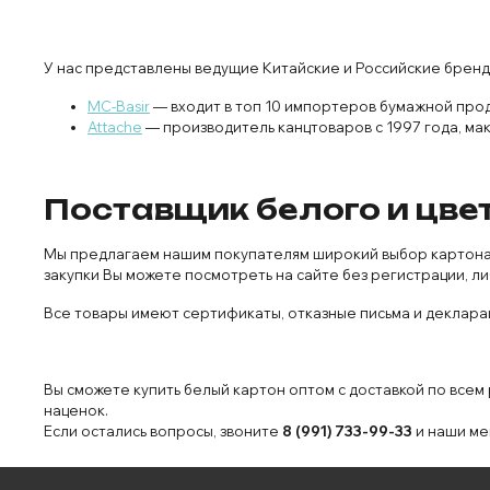
У нас представлены ведущие Китайские и Российские бренд
MC-Basir
— входит в топ 10 импортеров бумажной прод
Attache
— производитель канцтоваров с 1997 года, ма
Поставщик белого и цвет
Мы предлагаем нашим покупателям широкий выбор картона д
закупки Вы можете посмотреть на сайте без регистрации, л
Все товары имеют сертификаты, отказные письма и декларац
Вы сможете купить белый картон оптом с доставкой по всем
наценок.
Если остались вопросы, звоните
8 (991) 733-99-33
и наши ме