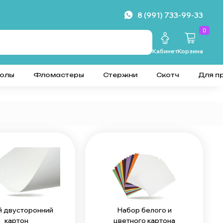
8 (991) 733-99-33
0
Кабинет
Корзина
колы
Фломастеры
Стержни
Скотч
Для п
 двусторонний
Набор белого и
картон
цветного картона