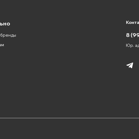
Конт
ьно
8 (9
 бренды
ам
Юр. ад