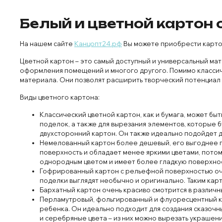
Белый и цветной картон 
На нашем сайте
Канцопт24.рф
Вы можете приобрести картон
Цветной картон – это самый доступный и универсальный мат
оформления помещений и многого другого. Помимо классиче
материала. Они позволят расширить творческий потенциал 
Виды цветного картона:
Классический цветной картон, как и бумага, может бы
поделок, а также для вырезания элементов, которые 
двухсторонний картон. Он также идеально подойдет дл
Немелованный картон более дешевый, его выгоднее п
поверхность и обладает менее яркими цветами, потом
однородным цветом и имеет более гладкую поверхност
Гофрированный картон с рельефной поверхностью оче
поделки выглядят необычно и оригинально. Таким кар
Бархатный картон очень красиво смотрится в различны
Перламутровый, фольгированный и флуоресцентный ка
ребенка. Он идеально подходит для создания сказочн
и серебряные цвета – из них можно вырезать украшени