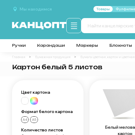
Мы находимся
Товары
Фулфилме
Ручки
Карандаши
Маркеры
Блокноты
Главная
Бумажная продукция
Бумага цветная, картон и цветная
Картон белый 5 листов
Цвет картона
Формат белого картона
А4
А5
Белый мелов
Количество листов
картон