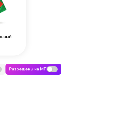
анный
Разрешены на МП