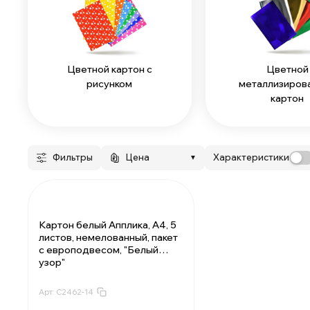
Цветной картон с
Цветной
рисунком
металлизиров
картон
Фильтры
Цена
Характеристики
▼
Картон белый Апплика, А4, 5
листов, немелованный, пакет
с европодвесом, "Белый
узор"
Арт:
С2462-14
За 1 упаковку:
39.24 ₽