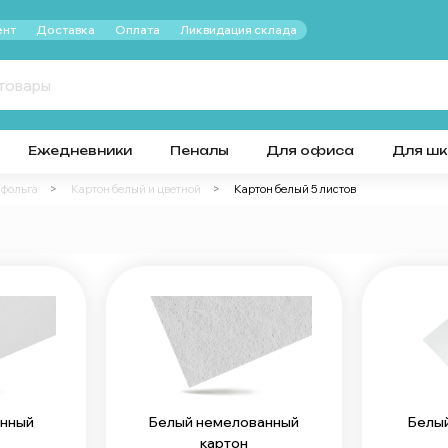
нт
Доставка
Оплата
Ликвидация склада
Ежедневники
Пеналы
Для офиса
Для ш
 фольга
Картон белый и цветной
Картон белый 5 листов
анный
Белый немелованный
Белый
картон