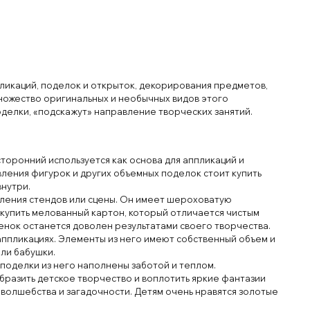
пликаций, поделок и открыток, декорирования предметов,
ножество оригинальных и необычных видов этого
делки, «подскажут» направление творческих занятий.
сторонний используется как основа для аппликаций и
вления фигурок и других объемных поделок стоит купить
внутри.
ления стендов или сцены. Он имеет шероховатую
 купить мелованный картон, который отличается чистым
бенок останется доволен результатами своего творчества.
ппликациях. Элементы из него имеют собственный объем и
ли бабушки.
 поделки из него наполнены заботой и теплом.
разить детское творчество и воплотить яркие фантазии
 волшебства и загадочности. Детям очень нравятся золотые