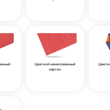
ванный
Цветной немелованный
Цветно
картон