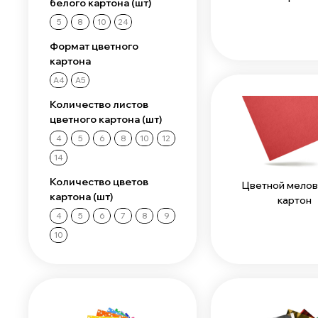
белого картона (шт)
5
8
10
24
Формат цветного
картона
А4
А5
Количество листов
цветного картона (шт)
4
5
6
8
10
12
14
Количество цветов
Цветной мело
картона (шт)
картон
4
5
6
7
8
9
10