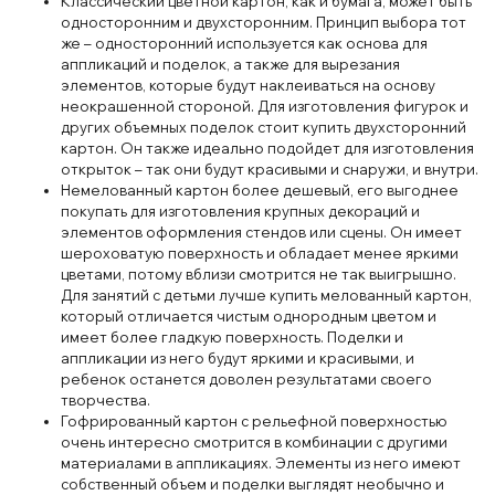
Классический цветной картон, как и бумага, может быть
односторонним и двухсторонним. Принцип выбора тот
же – односторонний используется как основа для
аппликаций и поделок, а также для вырезания
элементов, которые будут наклеиваться на основу
неокрашенной стороной. Для изготовления фигурок и
других объемных поделок стоит купить двухсторонний
картон. Он также идеально подойдет для изготовления
открыток – так они будут красивыми и снаружи, и внутри.
Немелованный картон более дешевый, его выгоднее
покупать для изготовления крупных декораций и
элементов оформления стендов или сцены. Он имеет
шероховатую поверхность и обладает менее яркими
цветами, потому вблизи смотрится не так выигрышно.
Для занятий с детьми лучше купить мелованный картон,
который отличается чистым однородным цветом и
имеет более гладкую поверхность. Поделки и
аппликации из него будут яркими и красивыми, и
ребенок останется доволен результатами своего
творчества.
Гофрированный картон с рельефной поверхностью
очень интересно смотрится в комбинации с другими
материалами в аппликациях. Элементы из него имеют
собственный объем и поделки выглядят необычно и