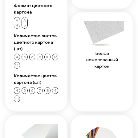
Формат цветного
картона
А
А
4
5
Количество листов
цветного картона
(шт)
Белый
4
5
6
8
10
12
немелованный
14
картон
Количество цветов
картона (шт)
4
5
6
7
8
9
10