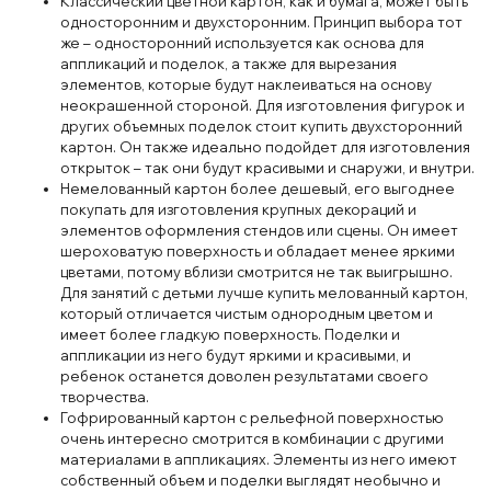
Классический цветной картон, как и бумага, может быть
односторонним и двухсторонним. Принцип выбора тот
же – односторонний используется как основа для
аппликаций и поделок, а также для вырезания
элементов, которые будут наклеиваться на основу
неокрашенной стороной. Для изготовления фигурок и
других объемных поделок стоит купить двухсторонний
картон. Он также идеально подойдет для изготовления
открыток – так они будут красивыми и снаружи, и внутри.
Немелованный картон более дешевый, его выгоднее
покупать для изготовления крупных декораций и
элементов оформления стендов или сцены. Он имеет
шероховатую поверхность и обладает менее яркими
цветами, потому вблизи смотрится не так выигрышно.
Для занятий с детьми лучше купить мелованный картон,
который отличается чистым однородным цветом и
имеет более гладкую поверхность. Поделки и
аппликации из него будут яркими и красивыми, и
ребенок останется доволен результатами своего
творчества.
Гофрированный картон с рельефной поверхностью
очень интересно смотрится в комбинации с другими
материалами в аппликациях. Элементы из него имеют
собственный объем и поделки выглядят необычно и