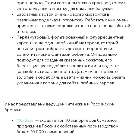
оригинально. Таким картоном можно красиво украсить
фоторамку или открытку для мамы или бабушки.
Бархатный картон очень красиво смотрится в
различных поделках и открытках. Работать с ним очень
приятно, а готовые поделки из него наполнены заботой
и теплом.
Перламутровый, фольгированный и флуоресцентный
картон – еще один необычный материал, который
позволит разнообразить детское творчество и
воплотить яркие фантазии ребенка. Он идеально
подходит для создания сказочных сюжетов, его
блестящие цвета добавят аппликации или поделке
волшебства и загадочности. Детям очень нравятся
золотые и серебряные цвета – из них можно вырезать
украшения и короны для себя и любимых героев.
У нас представлены ведущие Китайские и Российские
бренды:
MC-Basir
— входит в топ 10 импортеров бумажной
продукции в России с собственным производством
более 10 000 наименований.