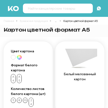
Главная
Бумажная продукция
...
Картон цветной формат А5
Картон цветной формат А5
Цвет картона
Формат белого
картона
Белый мелованный
А
А
картон
4
5
Количество листов
белого картона (шт)
5
8
10
2
4