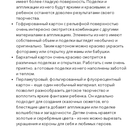
имеет более гладкую поверхность. Поделки и
аппликации из него будут яркими и красивыми, и
ребенок останется доволен результатами своего
творчества.
Гофрированный картон с рельефной поверхностью
очень интересно смотрится в комбинации с другими
материалами в аппликациях. Элементы из него имеют
собственный объем и поделки выглядят необычно и
оригинально. Таким картоном можно красиво украсить
фоторамку или открытку для мамы или бабушки.
Бархатный картон очень красиво смотрится в
различных поделках и открытках. Работать с ним очень
приятно, а готовые поделки из него наполнены заботой
и теплом.
Перламутровый, фольгированный и флуоресцентный
картон – еще один необычный материал, который
позволит разнообразить детское творчество и
воплотить яркие фантазии ребенка. Он идеально
подходит для создания сказочных сюжетов, его
блестящие цвета добавят аппликации или поделке
волшебства и загадочности. Детям очень нравятся
золотые и серебряные цвета – из них можно вырезать
украшения и короны для себя и любимых героев.