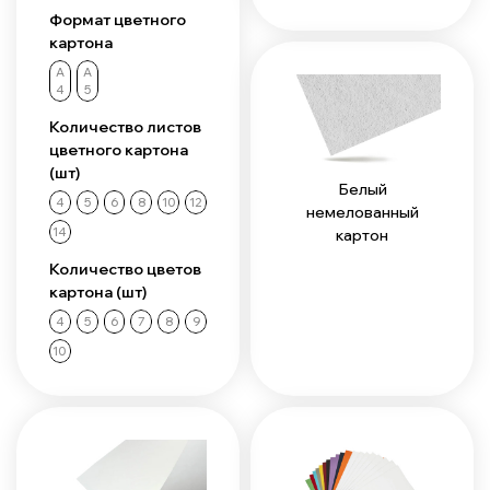
Формат цветного
картона
А
А
4
5
Количество листов
цветного картона
(шт)
Белый
4
5
6
8
10
12
немелованный
14
картон
Количество цветов
картона (шт)
4
5
6
7
8
9
10