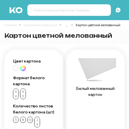
Главная
Бумажная продукция
...
Картон цветной мелованный
Картон цветной мелованный
Цвет картона
Формат белого
картона
Белый мелованный
А
А
картон
4
5
Количество листов
белого картона (шт)
5
8
10
2
4