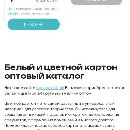
₽
от 300 000 ₽
За
:
₽
Мин.
шт:
₽
Цена меняется в зависимости от
В упаковке
шт:
₽
общей
стоимости корзины.
В корзину
Белый и цветной картон
оптовый каталог
На нашем сайте
Канцопт24.рф
Вы можете приобрести картон
белый и цветной а4 крупным и мелким оптом.
Цветной картон – это самый доступный и универсальный
материал для детского творчества. Он используется для
создания аппликаций, поделок и открыток, декорирования
предметов, оформления помещений и многого другого.
Помимо классических наборов картона, знакомых всем с