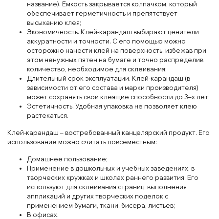
название). Емкость закрывается колпачком, который
обеспечивает герметичность и препятствует
высыханию клея;
Экономичность. Клей-карандаш выбирают ценители
аккуратности и точности. С его помощью можно
осторожно нанести клей на поверхность, избежав при
этом ненужных пятен на бумаге и точно распределив
количество, необходимое для склеивания;
Длительный срок эксплуатации. Клей-карандаш (в
зависимости от его состава и марки производителя)
может сохранять свои клеящие способности до 3–х лет;
Эстетичность. Удобная упаковка не позволяет клею
растекаться.
Клей-карандаш – востребованный канцелярский продукт. Его
использование можно считать повсеместным:
Домашнее пользование;
Применение в дошкольных и учебных заведениях, в
творческих кружках и школах раннего развития. Его
используют для склеивания страниц, выполнения
аппликаций и других творческих поделок с
применением бумаги, ткани, бисера, листьев;
В офисах.