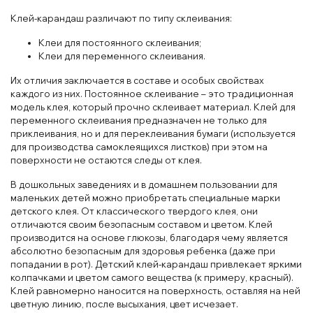
Клей-карандаш различают по типу склеивания:
Клеи для постоянного склеивания;
Клеи для переменного склеивания.
Их отличия заключается в составе и особых свойствах
каждого из них. Постоянное склеивание – это традиционная
модель клея, который прочно склеивает материал. Клей для
переменного склеивания предназначен не только для
приклеивания, но и для переклеивания бумаги (используется
для производства самоклеящихся листков) при этом на
поверхности не остаются следы от клея.
В дошкольных заведениях и в домашнем пользовании для
маленьких детей можно приобретать специальные марки
детского клея. От классического твердого клея, они
отличаются своим безопасным составом и цветом. Клей
производится на основе глюкозы, благодаря чему является
абсолютно безопасным для здоровья ребенка (даже при
попадании в рот). Детский клей-карандаш привлекает яркими
колпачками и цветом самого вещества (к примеру, красный).
Клей равномерно наносится на поверхность, оставляя на ней
цветную линию, после высыхания, цвет исчезает.