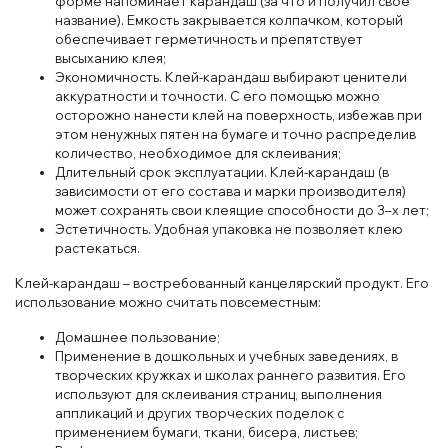
форме напоминает карандаш (за что и получил свое
название). Емкость закрывается колпачком, который
обеспечивает герметичность и препятствует
высыханию клея;
Экономичность. Клей-карандаш выбирают ценители
аккуратности и точности. С его помощью можно
осторожно нанести клей на поверхность, избежав при
этом ненужных пятен на бумаге и точно распределив
количество, необходимое для склеивания;
Длительный срок эксплуатации. Клей-карандаш (в
зависимости от его состава и марки производителя)
может сохранять свои клеящие способности до 3–х лет;
Эстетичность. Удобная упаковка не позволяет клею
растекаться.
Клей-карандаш – востребованный канцелярский продукт. Его
использование можно считать повсеместным:
Домашнее пользование;
Применение в дошкольных и учебных заведениях, в
творческих кружках и школах раннего развития. Его
используют для склеивания страниц, выполнения
аппликаций и других творческих поделок с
применением бумаги, ткани, бисера, листьев;