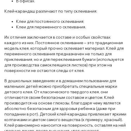
В офисах.
Клей-карандаш различают по типу склеивания:
Клеи для постоянного склеивания;
Клеи для переменного склеивания.
Их отличия заключается в составе и особых свойствах
каждого из них. Постоянное склеивание – это традиционная
модель клея, который прочно склеивает материал. Клей для
переменного склеивания предназначен не только для
приклеивания, но и для переклеивания бумаги (используется
для производства самоклеящихся листков) при этом на
поверхности не остаются следы от клея.
В дошкольных заведениях и в домашнем пользовании для
маленьких детей можно приобретать специальные марки
детского клея. От классического твердого клея, они
отличаются своим безопасным составом и цветом. Клей
производится на основе глюкозы, благодаря чему является
абсолютно безопасным для здоровья ребенка (даже при
попадании в рот). Детский клей-карандаш привлекает яркими
колпачками и цветом самого вещества (к примеру, красный).
Клей равномерно наносится на поверхность, оставляя на ней
цветную линию, после высыхания, цвет исчезает.