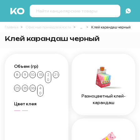
Главная
Офисные принадлежности
...
Клей карандаш черный
Клей карандаш черный
Объем (гр)
8
9
10
15
2
21
0
25
35
36
4
0
Разноцветный клей-
карандаш
Цвет клея