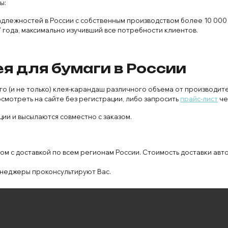
ы:
адлежностей в России с собственным производством более 10 000
 года, максимально изучивший все потребности клиентов.
я для бумаги в России
(и не только) клея-карандаш различного объема от производите
смотреть на сайте без регистрации, либо запросить
прайс-лист
че
ии и высылаются совместно с заказом.
м с доставкой по всем регионам России. Стоимость доставки авт
неджеры проконсультируют Вас.