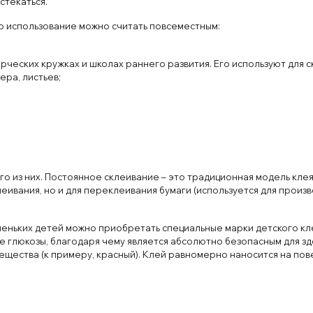
стекаться.
о использование можно считать повсеместным:
рческих кружках и школах раннего развития. Его используют для 
ера, листьев;
ого из них. Постоянное склеивание – это традиционная модель кле
ивания, но и для переклеивания бумаги (используется для произв
леньких детей можно приобретать специальные марки детского кле
е глюкозы, благодаря чему является абсолютно безопасным для здо
щества (к примеру, красный). Клей равномерно наносится на пове