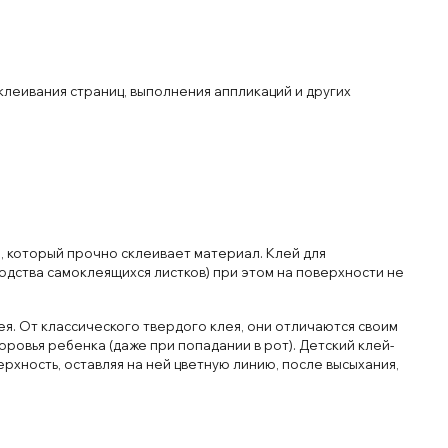
склеивания страниц, выполнения аппликаций и других
я, который прочно склеивает материал. Клей для
одства самоклеящихся листков) при этом на поверхности не
я. От классического твердого клея, они отличаются своим
ровья ребенка (даже при попадании в рот). Детский клей-
рхность, оставляя на ней цветную линию, после высыхания,