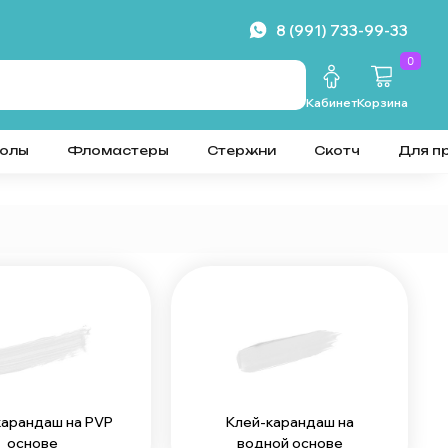
8 (991) 733-99-33
0
Кабинет
Корзина
колы
Фломастеры
Стержни
Скотч
Для п
карандаш на PVP
Клей-карандаш на
основе
водной основе