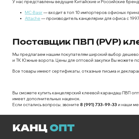
У нас представлены ведущие Китайские и Российские бренд
MC-Basir
— входит в топ 10 импортеров офисных прин
Attache
— производитель канцелярии для офиса с 1997
Поставщик ПВП (PVP) кле
Мы предлагаем нашим покупателям широкий выбор дешевого 
и ТК Южные ворота. Цены для оптовой закупки Вы можете по
Все товары имеют сертификаты, отказные письма и декларац
Вы сможете купить канцелярский клеевой карандаш ПВП опто
имеет дополнительных наценок.
Если остались вопросы, звоните
8 (991) 733-99-33
и наши ме