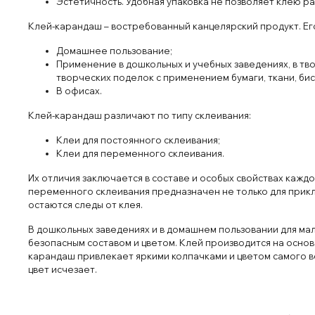
Эстетичность. Удобная упаковка не позволяет клею ра
Клей-карандаш – востребованный канцелярский продукт. Ег
Домашнее пользование;
Применение в дошкольных и учебных заведениях, в тво
творческих поделок с применением бумаги, ткани, бис
В офисах.
Клей-карандаш различают по типу склеивания:
Клеи для постоянного склеивания;
Клеи для переменного склеивания.
Их отличия заключается в составе и особых свойствах кажд
переменного склеивания предназначен не только для прикле
остаются следы от клея.
В дошкольных заведениях и в домашнем пользовании для ма
безопасным составом и цветом. Клей производится на основ
карандаш привлекает яркими колпачками и цветом самого ве
цвет исчезает.