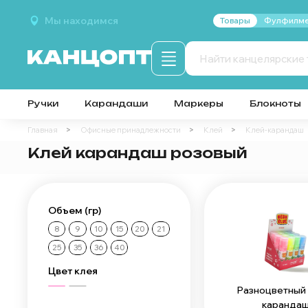
Мы находимся
Товары
Фулфилме
Ручки
Карандаши
Маркеры
Блокноты
Главная
Офисные принадлежности
Клей
Клей-карандаш
Клей карандаш розовый
Объем (гр)
8
9
10
15
20
21
25
35
36
40
Цвет клея
Разноцветный 
каранда