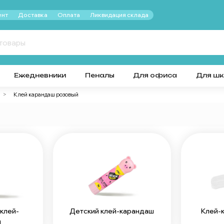
нт
Доставка
Оплата
Ликвидация склада
Ежедневники
Пеналы
Для офиса
Для ш
Клей карандаш розовый
клей-
Детский клей-карандаш
Клей-
ш