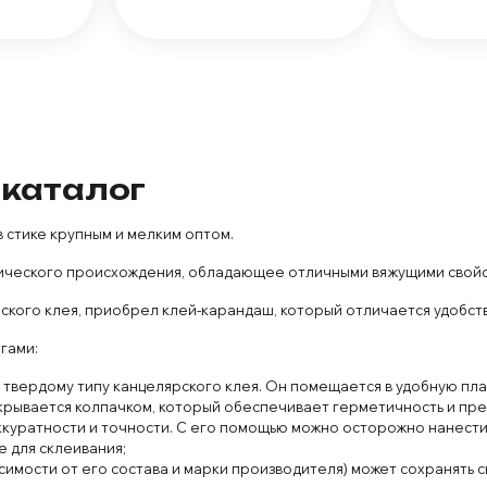
 каталог
 стике крупным и мелким оптом.
ического происхождения, обладающее отличными вяжущими свойс
ского клея, приобрел клей-карандаш, который отличается удобст
гами:
к твердому типу канцелярского клея. Он помещается в удобную п
закрывается колпачком, который обеспечивает герметичность и пр
куратности и точности. С его помощью можно осторожно нанести 
 для склеивания;
симости от его состава и марки производителя) может сохранять с