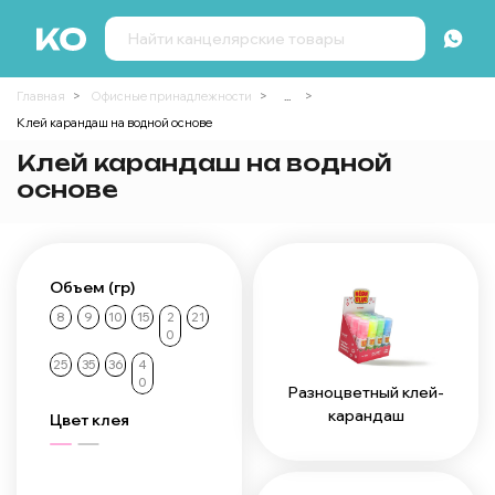
Главная
Офисные принадлежности
...
Клей карандаш на водной основе
Клей карандаш на водной
основе
Объем (гр)
8
9
10
15
2
21
0
25
35
36
4
0
Разноцветный клей-
карандаш
Цвет клея