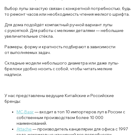
Выбор лупы зачастую связан с конкретной потребностью, будь
то ремонт часов или необходимость чтения мелкого шрифта.
Для дома подойдёт компактный ручной вариант лупы
с рукояткой. Для работы с мелкими деталями — небольшие
увеличительные стёкла.
Размеры, форму и кратность подбирают в зависимости
от выполняемых задач.
Складные модели небольшого диаметра или даже лупы-
брелоки удобно носить с собой, чтобы читать мелкие
надписи.
У нас представлены ведущие Китайские и Российские
бренды:
MC-Basir
— входит в топ 10 импортеров луп в России с
собственным производством более 10 000
наименований.
Attache
— производитель канцелярии для офиса с 1997
года, максимально изучивший все потребности