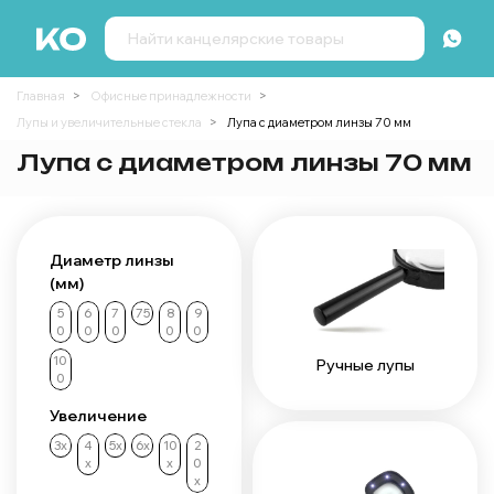
Главная
Офисные принадлежности
Лупы и увеличительные стекла
Лупа с диаметром линзы 70 мм
Лупа с диаметром линзы 70 мм
Диаметр линзы
(мм)
5
6
7
75
8
9
0
0
0
0
0
10
Ручные лупы
0
Увеличение
3х
4
5х
6х
10
2
х
х
0
х