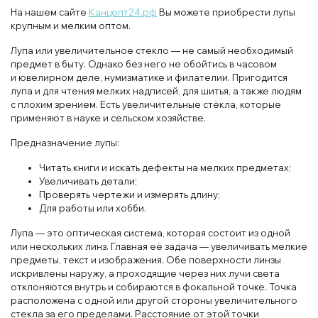
На нашем сайте
Канцопт24.рф
Вы можете приобрести лупы
крупным и мелким оптом.
Лупа или увеличительное стекло — не самый необходимый
предмет в быту. Однако без него не обойтись в часовом
и ювелирном деле, нумизматике и филателии. Пригодится
лупа и для чтения мелких надписей, для шитья, а также людям
с плохим зрением. Есть увеличительные стёкла, которые
применяют в науке и сельском хозяйстве.
Предназначение лупы:
Читать книги и искать дефекты на мелких предметах;
Увеличивать детали;
Проверять чертежи и измерять длину;
Для работы или хобби.
Лупа — это оптическая система, которая состоит из одной
или нескольких линз. Главная её задача — увеличивать мелкие
предметы, текст и изображения. Обе поверхности линзы
искривлены наружу, а проходящие через них лучи света
отклоняются внутрь и собираются в фокальной точке. Точка
расположена с одной или другой стороны увеличительного
стекла за его пределами. Расстояние от этой точки