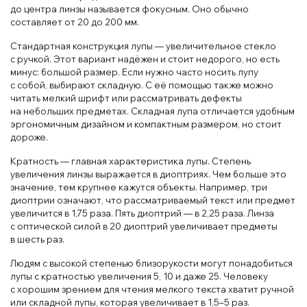
до центра линзы называется фокусным. Оно обычно
составляет от 20 до 200 мм.
Стандартная конструкция лупы — увеличительное стекло
с ручкой. Этот вариант надёжен и стоит недорого, но есть
минус: большой размер. Если нужно часто носить лупу
с собой, выбирают складную. С её помощью также можно
читать мелкий шрифт или рассматривать дефекты
на небольших предметах. Складная лупа отличается удобным
эргономичным дизайном и компактным размером, но стоит
дороже.
Кратность — главная характеристика лупы. Степень
увеличения линзы выражается в диоптриях. Чем больше это
значение, тем крупнее кажутся объекты. Например, три
диоптрии означают, что рассматриваемый текст или предмет
увеличится в 1,75 раза. Пять диоптрий — в 2,25 раза. Линза
с оптической силой в 20 диоптрий увеличивает предметы
в шесть раз.
Людям с высокой степенью близорукости могут понадобиться
лупы с кратностью увеличения 5, 10 и даже 25. Человеку
с хорошим зрением для чтения мелкого текста хватит ручной
или складной лупы, которая увеличивает в 1,5–5 раз.