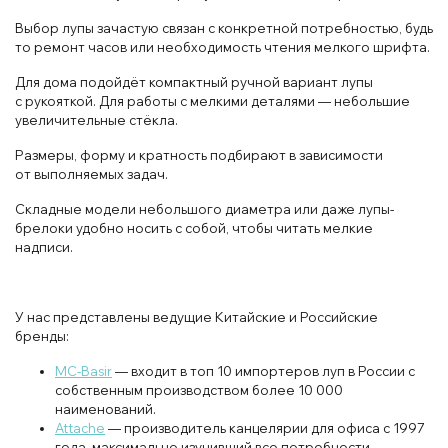
Выбор лупы зачастую связан с конкретной потребностью, будь
то ремонт часов или необходимость чтения мелкого шрифта.
Для дома подойдёт компактный ручной вариант лупы
с рукояткой. Для работы с мелкими деталями — небольшие
увеличительные стёкла.
Размеры, форму и кратность подбирают в зависимости
от выполняемых задач.
Складные модели небольшого диаметра или даже лупы-
брелоки удобно носить с собой, чтобы читать мелкие
надписи.
У нас представлены ведущие Китайские и Российские
бренды:
MC-Basir
— входит в топ 10 импортеров луп в России с
собственным производством более 10 000
наименований.
Attache
— производитель канцелярии для офиса с 1997
года, максимально изучивший все потребности