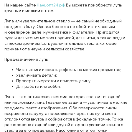
На нашем сайте
Канцопт24.рф
Вы можете приобрести лупы
крупным и мелким оптом.
Лупа или увеличительное стекло — не самый необходимый
предмет в быту. Однако без него не обойтись в часовом
и ювелирном деле, нумизматике и филателии. Пригодится
лупа и для чтения мелких надписей, для шитья, а также людям
с плохим зрением. Есть увеличительные стёкла, которые
применяют в науке и сельском хозяйстве.
Предназначение лупы:
Читать книги и искать дефекты на мелких предметах;
Увеличивать детали;
Проверять чертежи и измерять длину;
Для работы или хобби.
Лупа — это оптическая система, которая состоит из одной
или нескольких линз. Главная её задача — увеличивать мелкие
предметы, текст и изображения. Обе поверхности линзы
искривлены наружу, а проходящие через них лучи света
отклоняются внутрь и собираются в фокальной точке. Точка
расположена с одной или другой стороны увеличительного
стекла за его пределами. Расстояние от этой точки