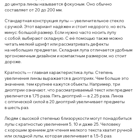
до центра линзы называется фокусным. Оно обычно
составляет от 20 до 200 мм.
Стандартная конструкция лупы — увеличительное стекло
с ручкой. Этот вариант надёжен и стоит недорого, но есть
минус: большой размер. Если нужно часто носить лупу
с собой, выбирают складную. С её помощью также можно
читать мелкий шрифт или рассматривать дефекты
на небольших предметах. Складная лупа отличается удобным
эргономичным дизайном и компактным размером, но стоит
дороже.
Кратность — главная характеристика лупы. Степень
увеличения линзы выражается в диоптриях. Чем больше это
значение, тем крупнее кажутся объекты. Например, три
диоптрии означают, что рассматриваемый текст или предмет
увеличится в 1,75 раза. Пять диоптрий — в 2,25 раза. Линза
с оптической силой в 20 диоптрий увеличивает предметы
в шесть раз.
Людям с высокой степенью близорукости могут понадобиться
лупы с кратностью увеличения 5, 10 и даже 25. Человеку
с хорошим зрением для чтения мелкого текста хватит ручной
или складной лупы, которая увеличивает в 1,5–5 раз.