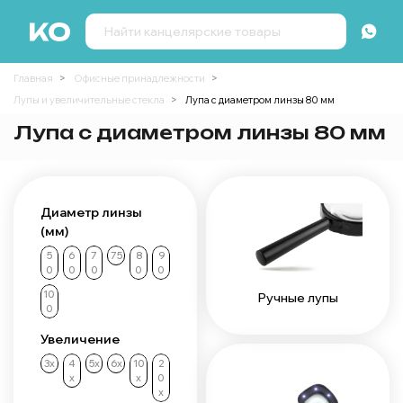
Главная
Офисные принадлежности
Лупы и увеличительные стекла
Лупа с диаметром линзы 80 мм
Лупа с диаметром линзы 80 мм
Диаметр линзы
(мм)
5
6
7
75
8
9
0
0
0
0
0
10
Ручные лупы
0
Увеличение
3х
4
5х
6х
10
2
х
х
0
х