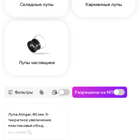
Складные лупы
Карманные лупы
Лупы часовщика
Фильтры
Разрешены на МП
Лупа Alingar, 80 мм, 5-
тикратное увеличение,
За 1 лупу:
141.86 ₽
пластиковый обод,
Мин. 12 шт:
1702.32 ₽
пластиковый держатель,
В упаковке 1 шт:
141.86 ₽
Арт:
AL8948
картонная упаковка