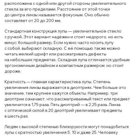
расположена с одной или другой стороны увеличительного
стекла за его пределами. Расстояние от этой точки
до центра линзы называется фокусным. Оно обычно
составляет от 20 до 200 мм.
Стандартная конструкция лупы — увеличительное стекло
с ручкой. Этот вариант надёжен и стоит недорого, но есть
минус: большой размер. Если нужно часто носить лупу
с собой, выбирают складную. С её помощью также можно
читать мелкий шрифт или рассматривать дефекты
на небольших предметах. Складная лупа отличается удобным
эргономичным дизайном и компактным размером, но стоит
дороже.
Кратность — главная характеристика лупы. Степень
увеличения линзы выражается в диоптриях. Чем больше это
значение, тем крупнее кажутся объекты. Например, три
диоптрии означают, что рассматриваемый текст или предмет
увеличится в 1,75 раза. Пять диоптрий — в 2,25 раза. Линза
с оптической силой в 20 диоптрий увеличивает предметы
в шесть раз.
Людям с высокой степенью близорукости могут понадобиться
лупы с кратностью увеличения 5, 10 и даже 25. Человеку