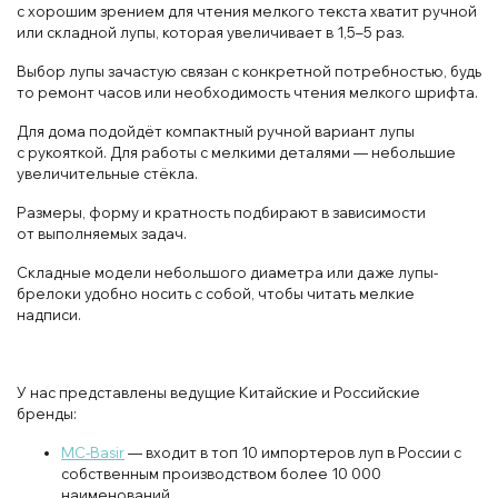
с хорошим зрением для чтения мелкого текста хватит ручной
или складной лупы, которая увеличивает в 1,5–5 раз.
Выбор лупы зачастую связан с конкретной потребностью, будь
то ремонт часов или необходимость чтения мелкого шрифта.
Для дома подойдёт компактный ручной вариант лупы
с рукояткой. Для работы с мелкими деталями — небольшие
увеличительные стёкла.
Размеры, форму и кратность подбирают в зависимости
от выполняемых задач.
Складные модели небольшого диаметра или даже лупы-
брелоки удобно носить с собой, чтобы читать мелкие
надписи.
У нас представлены ведущие Китайские и Российские
бренды:
MC-Basir
— входит в топ 10 импортеров луп в России с
собственным производством более 10 000
наименований.