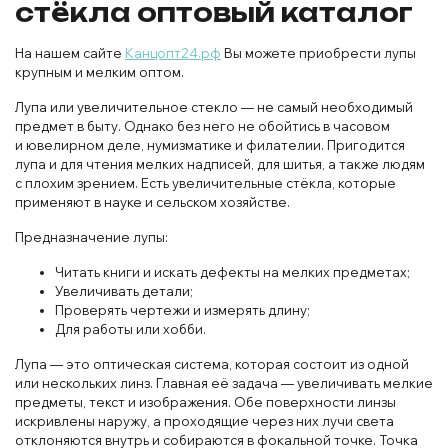
стёкла оптовый каталог
На нашем сайте
Канцопт24.рф
Вы можете приобрести лупы
крупным и мелким оптом.
Лупа или увеличительное стекло — не самый необходимый
предмет в быту. Однако без него не обойтись в часовом
и ювелирном деле, нумизматике и филателии. Пригодится
лупа и для чтения мелких надписей, для шитья, а также людям
с плохим зрением. Есть увеличительные стёкла, которые
применяют в науке и сельском хозяйстве.
Предназначение лупы:
Читать книги и искать дефекты на мелких предметах;
Увеличивать детали;
Проверять чертежи и измерять длину;
Для работы или хобби.
Лупа — это оптическая система, которая состоит из одной
или нескольких линз. Главная её задача — увеличивать мелкие
предметы, текст и изображения. Обе поверхности линзы
искривлены наружу, а проходящие через них лучи света
отклоняются внутрь и собираются в фокальной точке. Точка