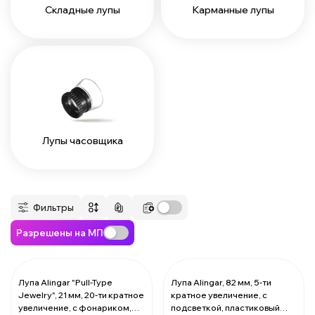
Складные лупы
Карманные лупы
Лупы часовщика
Фильтры
Разрешены на МП
Лупа Alingar "Pull-Type
Лупа Alingar, 82 мм, 5-ти
Jewelry", 21 мм, 20-ти кратное
кратное увеличение, с
За 1 лупу:
113.89 ₽
За 1 лупу:
338.9 ₽
увеличение, с фонариком,
подсветкой, пластиковый
Мин. 12 шт:
1366.68 ₽
Мин. 12 шт:
4066.8 ₽