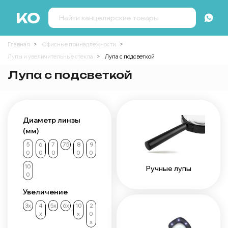
Главная
Офисные принадлежности
Лупы и увеличительные стекла
Лупа с подсветкой
Лупа с подсветкой
Диаметр линзы
(мм)
5
6
7
75
8
9
0
0
0
0
0
10
Ручные лупы
0
Увеличение
3х
4
5х
6х
10
2
х
х
0
х